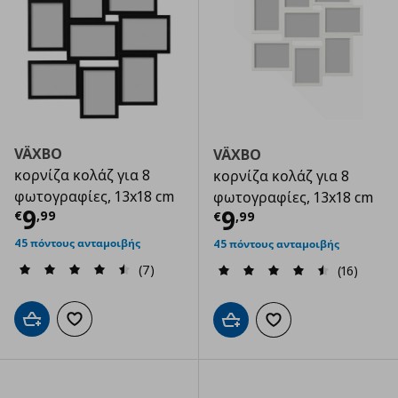
VÄXBO
VÄXBO
κορνίζα κολάζ για 8
κορνίζα κολάζ για 8
φωτογραφίες, 13x18 cm
φωτογραφίες, 13x18 cm
Τρέχουσα τιμή
€ 9,99
9
Τρέχουσα τιμ
9
€
,
99
€
,
99
45 πόντους ανταμοιβής
45 πόντους ανταμοιβής
(7)
(16)
Προσθήκη στο καλάθι
Προσθήκη στα αγαπημένα
Προσθήκη στο καλάθι
Προσθήκη στα αγαπημ