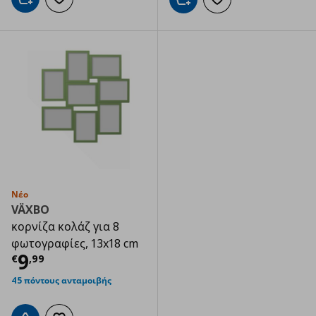
Προσθήκη στο καλάθι
Προσθήκη στα αγαπημένα
Προσθήκη στο καλάθι
Προσθήκη στα αγαπημ
Νέο
VÄXBO
κορνίζα κολάζ για 8
φωτογραφίες, 13x18 cm
Τρέχουσα τιμή
€ 9,99
9
€
,
99
45 πόντους ανταμοιβής