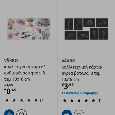
VÄXBO
VÄXBO
καλλιτεχνική κάρτα/
καλλιτεχνική κάρτα/
ανθισμένος κήπος, 8
άγρια βότανα, 8 τεμ.
τεμ. 13x18 cm
13x18 cm
Τρέχουσα τιμ
Αρχική τιμή
€ 3,99
3
€
,
99
€
3
,
99
Τρέχουσα τιμή
€ 0,49
0
€
,
49
15 πόντους ανταμοιβής
(3)
(1)