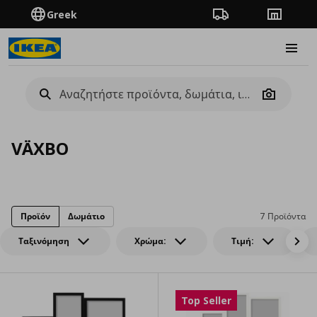
Greek
Πορεία παραγγελίας
Καταστή
Burge
Camera
VÄXBO
Προϊόν
Δωμάτιο
7 Προϊόντα
Ταξινόμηση
Χρώμα:
Τιμή:
Top Seller