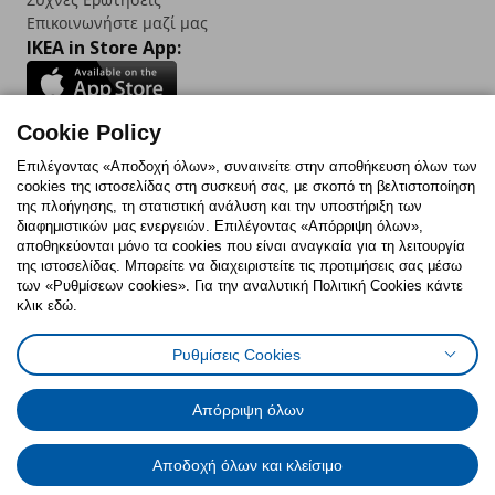
Επικοινωνήστε μαζί μας
IKEA in Store App:
Cookie Policy
Follow us:
Επιλέγοντας «Αποδοχή όλων», συναινείτε στην αποθήκευση όλων των
cookies της ιστοσελίδας στη συσκευή σας, με σκοπό τη βελτιστοποίηση
Facebook
Instagram
TikTok
Youtube
Pinterest
Twitter
της πλοήγησης, τη στατιστική ανάλυση και την υποστήριξη των
διαφημιστικών μας ενεργειών. Επιλέγοντας «Απόρριψη όλων»,
αποθηκεύονται μόνο τα cookies που είναι αναγκαία για τη λειτουργία
της ιστοσελίδας. Μπορείτε να διαχειριστείτε τις προτιμήσεις σας μέσω
των «Ρυθμίσεων cookies». Για την αναλυτική Πολιτική Cookies κάντε
κλικ εδώ.
Πολιτική Cookies
Δήλωση ψηφιακής προσβασιμότητας
Ρυθμίσεις Cookies
Ρυθμίσεις cookies
Όροι Χρήσης
Γενική Πολιτική Προσωπικών Δεδομένων
Πολιτική Προσωπικών Δεδομένων για ΙΚΕΑ.gr
Απόρριψη όλων
Κώδικας Καταναλωτικής Δεοντολογίας
Αποδοχή όλων και κλείσιμο
© Inter-IKEA Systems B.V. 1999 - 2025