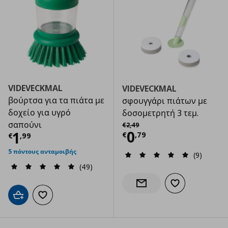
VIDEVECKMAL
VIDEVECKMAL
βούρτσα για τα πιάτα με
σφουγγάρι πιάτων με
δοχείο για υγρό
δοσομετρητή 3 τεμ.
Αρχική τιμή
€ 2,49
σαπούνι
€
2
,
49
Τρέχουσα τιμ
0
Τρέχουσα τιμή
€ 1,99
1
€
,
79
€
,
99
5 πόντους ανταμοιβής
(9)
(49)
Προσθήκη στα α
Ενημέρωση διαθεσιμότητας
Προσθήκη στο καλάθι
Προσθήκη στα αγαπημένα