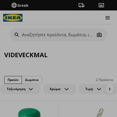
Greek
Πορεία παραγγελίας
Καταστή
Burge
Camera
VIDEVECKMAL
Προϊόν
Δωμάτιο
2 Προϊόντα
Ταξινόμηση
Χρώμα:
Τιμή: