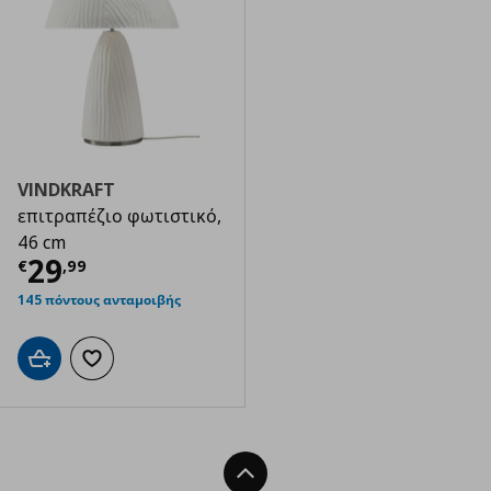
VINDKRAFT
επιτραπέζιο φωτιστικό,
46 cm
Τρέχουσα τιμή
€ 29,99
29
€
,
99
145 πόντους ανταμοιβής
Προσθήκη στο καλάθι
Προσθήκη στα αγαπημένα
Back To Top