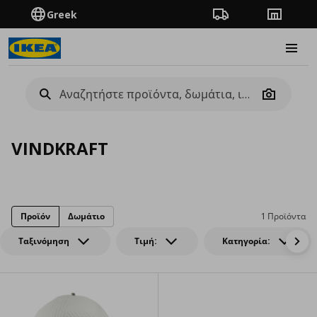
Greek
Πορεία παραγγελίας
Καταστή
Burge
Camera
VINDKRAFT
Προϊόν
Δωμάτιο
1 Προϊόντα
Ταξινόμηση
Τιμή:
Κατηγορία: