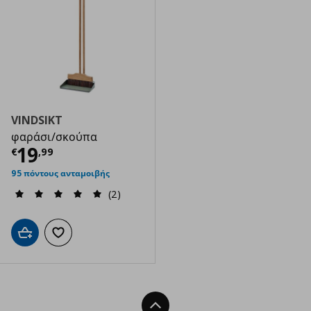
VINDSIKT
φαράσι/σκούπα
Τρέχουσα τιμή
€ 19,99
19
€
,
99
95 πόντους ανταμοιβής
(2)
Προσθήκη στο καλάθι
Προσθήκη στα αγαπημένα
Back To Top