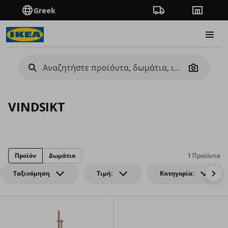
Greek
Πορεία παραγγελίας
Καταστή
Burge
Camera
VINDSIKT
Προϊόν
Δωμάτιο
1 Προϊόντα
Ταξινόμηση
Τιμή:
Κατηγορία: