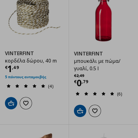
VINTERFINT
VINTERFINT
κορδέλα δώρου, 40 m
μπουκάλι με πώμα/
Τρέχουσα τιμή
€ 1,49
1
€
,
49
γυαλί, 0.5 l
Αρχική τιμή
€ 2,49
€
2
,
49
5 πόντους ανταμοιβής
Τρέχουσα τιμ
0
€
,
79
(4)
(6)
Προσθήκη στο καλάθι
Προσθήκη στα αγαπημένα
Προσθήκη στο καλάθι
Προσθήκη στα αγαπημ