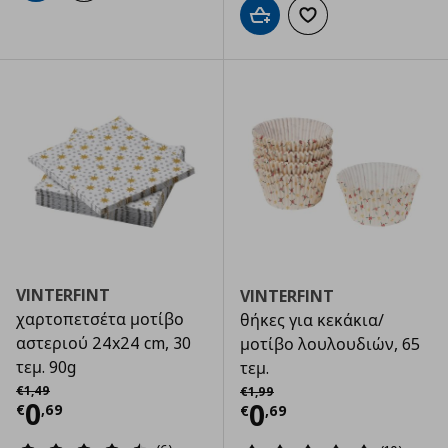
Προσθήκη στο καλάθι
Προσθήκη στα αγαπημ
VINTERFINT
VINTERFINT
χαρτοπετσέτα μοτίβο
θήκες για κεκάκια/
αστεριού 24x24 cm, 30
μοτίβο λουλουδιών, 65
τεμ. 90g
τεμ.
Αρχική τιμή
€ 1,49
Αρχική τιμή
€ 1,99
€
1
,
49
€
1
,
99
Τρέχουσα τιμή
€ 0,69
0
Τρέχουσα τιμ
0
€
,
69
€
,
69