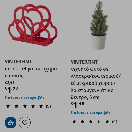
VINTERFINT
VINTERFINT
πετσετοθήκη σε σχήμα
τεχνητό φυτό σε
καρδιάς
γλάστρα/εσωτερικού/
Αρχική τιμή
€ 2,99
εξωτερικού χώρου/
€
2
,
99
Τρέχουσα τιμή
€ 1,99
1
€
,
99
Χριστουγεννιάτικο
δέντρο, 6 cm
5 πόντους ανταμοιβής
Τρέχουσα τιμ
1
€
,
49
(9)
5 πόντους ανταμοιβής
(4)
Προσθήκη στο καλάθι
Προσθήκη στα αγαπημένα