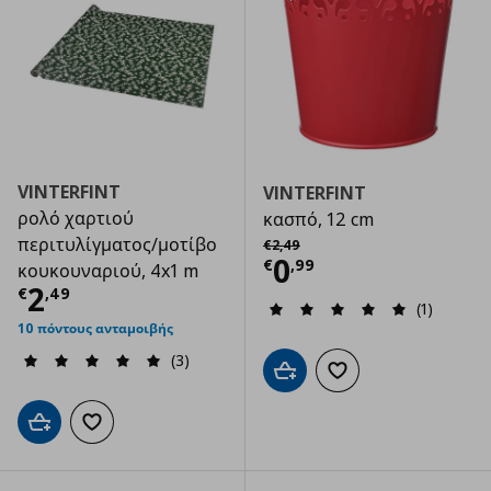
VINTERFINT
VINTERFINT
ρολό χαρτιού
κασπό, 12 cm
Αρχική τιμή
€ 2,49
περιτυλίγματος/μοτίβο
€
2
,
49
Τρέχουσα τιμ
0
€
,
99
κουκουναριού, 4x1 m
Τρέχουσα τιμή
€ 2,49
2
€
,
49
(1)
10 πόντους ανταμοιβής
(3)
Προσθήκη στο καλάθι
Προσθήκη στα αγαπημ
Προσθήκη στο καλάθι
Προσθήκη στα αγαπημένα