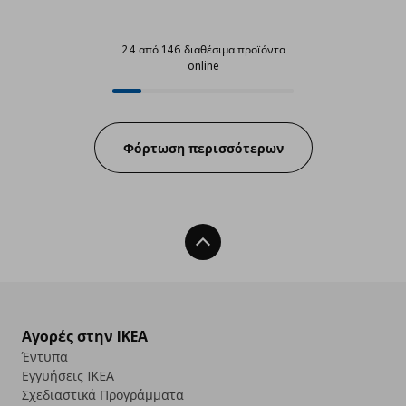
24 από 146 διαθέσιμα προϊόντα
online
24 από 146 διαθέσιμα προϊόντα o
Progress:
Φόρτωση περισσότερων
Back To Top
Αγορές στην IKEA
Έντυπα
Εγγυήσεις IKEA
Σχεδιαστικά Προγράμματα