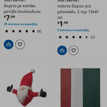
VINTERFINT
δοχείο με καπάκι
τσάντα δώρου για
μοτίβο λουλουδιών
μπουκάλι, 2 τεμ. 13x41
Τρέχουσα τιμή
€ 7,99
7
€
,
99
cm
Τρέχουσα τιμ
1
€
,
99
35 πόντους ανταμοιβής
5 πόντους ανταμοιβής
(6)
(2)
Προσθήκη στο καλάθι
Προσθήκη στα αγαπημένα
Προσθήκη στο καλάθι
Προσθήκη στα αγαπημ