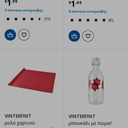
Τρέχουσα τιμή
€ 1,99
1
Τρέχουσα τιμ
1
€
,
99
€
,
49
5 πόντους ανταμοιβής
5 πόντους ανταμοιβής
(11)
(6)
Προσθήκη στο καλάθι
Προσθήκη στα αγαπημένα
Προσθήκη στο καλάθι
Προσθήκη στα αγαπημ
VINTERFINT
VINTERFINT
ρολό χαρτιού
μπουκάλι με πώμα/