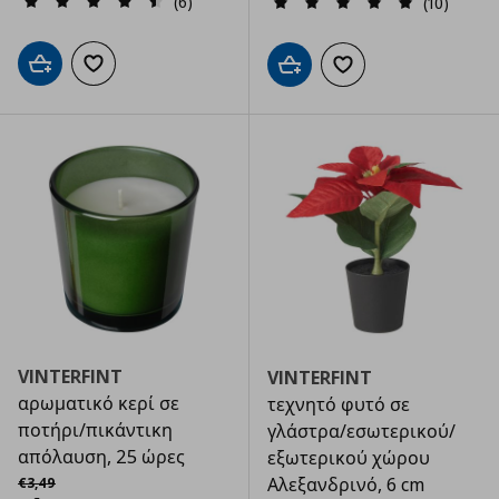
(6)
(10)
Προσθήκη στο καλάθι
Προσθήκη στα αγαπημένα
Προσθήκη στο καλάθι
Προσθήκη στα αγαπημ
VINTERFINT
VINTERFINT
αρωματικό κερί σε
τεχνητό φυτό σε
ποτήρι/πικάντικη
γλάστρα/εσωτερικού/
απόλαυση, 25 ώρες
εξωτερικού χώρου
Αρχική τιμή
€ 3,49
Αλεξανδρινό, 6 cm
€
3
,
49