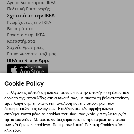
Αγορά Δωρoκάρτας IKEA
Πολιτική Επιστροφής
Σχετικά με την IKEA
Γνωρίζοντας την IKEA
Βιωσιμότητα
Εργασία στην IKEA
Καταστήματα
Συχνές Ερωτήσεις
Επικοινωνήστε μαζί μας
IKEA in Store App:
Cookie Policy
Follow us:
Επιλέγοντας «Αποδοχή όλων», συναινείτε στην αποθήκευση όλων των
cookies της ιστοσελίδας στη συσκευή σας, με σκοπό τη βελτιστοποίηση
Facebook
Instagram
TikTok
Youtube
Pinterest
Twitter
της πλοήγησης, τη στατιστική ανάλυση και την υποστήριξη των
διαφημιστικών μας ενεργειών. Επιλέγοντας «Απόρριψη όλων»,
αποθηκεύονται μόνο τα cookies που είναι αναγκαία για τη λειτουργία
της ιστοσελίδας. Μπορείτε να διαχειριστείτε τις προτιμήσεις σας μέσω
των «Ρυθμίσεων cookies». Για την αναλυτική Πολιτική Cookies κάντε
κλικ εδώ.