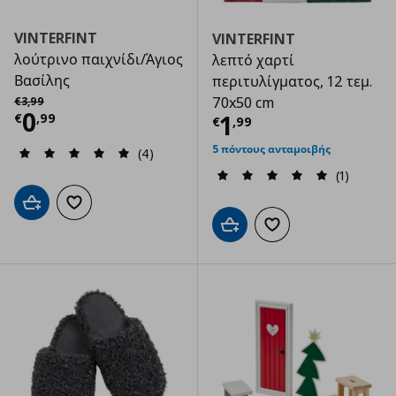
VINTERFINT
VINTERFINT
λούτρινο παιχνίδι/Άγιος
λεπτό χαρτί
Βασίλης
περιτυλίγματος, 12 τεμ.
Αρχική τιμή
€ 3,99
70x50 cm
€
3
,
99
Τρέχουσα τιμή
€ 0,99
0
Τρέχουσα τιμ
1
€
,
99
€
,
99
5 πόντους ανταμοιβής
(4)
(1)
Προσθήκη στο καλάθι
Προσθήκη στα αγαπημένα
Προσθήκη στο καλάθι
Προσθήκη στα αγαπημ