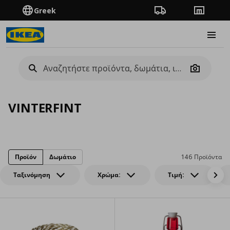
Greek
Πορεία παραγγελίας
Καταστή
Burge
Camera
VINTERFINT
Προϊόν
Δωμάτιο
146 Προϊόντα
Ταξινόμηση
Χρώμα:
Τιμή: