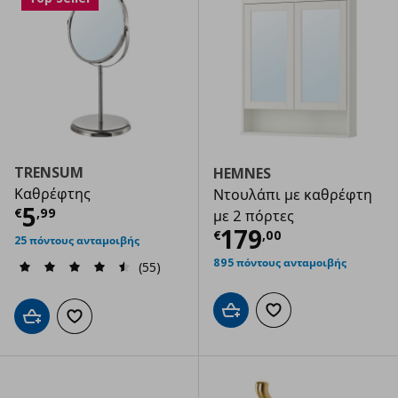
TRENSUM
HEMNES
Καθρέφτης
Ντουλάπι με καθρέφτη
Τρέχουσα τιμή
€ 5,99
5
€
,
99
με 2 πόρτες
Τρέχουσα τιμ
179
€
,
00
25 πόντους ανταμοιβής
895 πόντους ανταμοιβής
(55)
Προσθήκη στο καλάθι
Προσθήκη στα αγαπημ
Προσθήκη στο καλάθι
Προσθήκη στα αγαπημένα