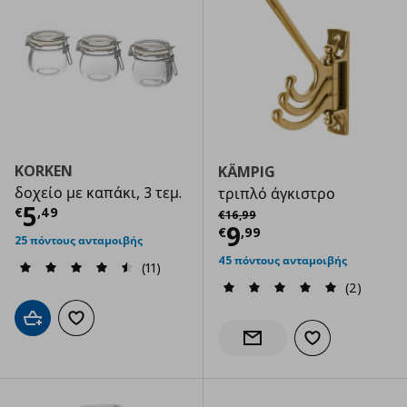
KORKEN
KÄMPIG
δοχείο με καπάκι, 3 τεμ.
τριπλό άγκιστρο
Τρέχουσα τιμή
€ 5,49
5
Αρχική τιμή
€ 16,99
€
,
49
€
16
,
99
Τρέχουσα τιμ
9
€
,
99
25 πόντους ανταμοιβής
45 πόντους ανταμοιβής
(11)
(2)
Προσθήκη στο καλάθι
Προσθήκη στα αγαπημένα
Προσθήκη στα α
Ενημέρωση διαθεσιμότητας