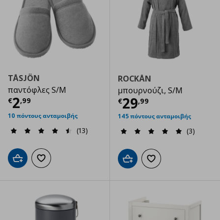
TÅSJÖN
ROCKÅN
παντόφλες S/M
μπουρνούζι, S/M
Τρέχουσα τιμή
€ 2,99
2
Τρέχουσα τιμ
29
€
,
99
€
,
99
10 πόντους ανταμοιβής
145 πόντους ανταμοιβής
(13)
(3)
Προσθήκη στο καλάθι
Προσθήκη στα αγαπημένα
Προσθήκη στο καλάθι
Προσθήκη στα αγαπημ