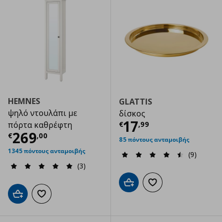
HEMNES
GLATTIS
ψηλό ντουλάπι με
δίσκος
Τρέχουσα τιμ
17
€
,
99
πόρτα καθρέφτη
Τρέχουσα τιμή
€ 269,00
269
€
,
00
85 πόντους ανταμοιβής
1345 πόντους ανταμοιβής
(9)
(3)
Προσθήκη στο καλάθι
Προσθήκη στα αγαπημ
Προσθήκη στο καλάθι
Προσθήκη στα αγαπημένα