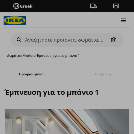
Greek
Πορεία παραγγελίας
Καταστή
Burge
Camera
Δωμάτια
›
Μπάνιο
›
Έμπνευση για το μπάνιο 1
Προηγούμενη
Επόμενη
Έμπνευση για το μπάνιο 1