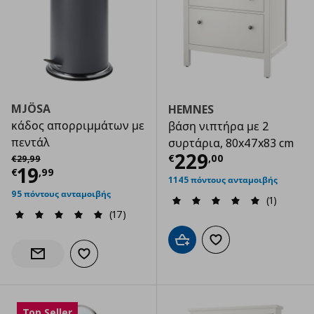
MJÖSA
HEMNES
κάδος απορριμμάτων με
βάση νιπτήρα με 2
πεντάλ
συρτάρια, 80x47x83 cm
Τρέχουσα τιμ
Αρχική τιμή
€ 29,99
229
€
,
00
€
29
,
99
Τρέχουσα τιμή
€ 19,99
19
€
,
99
1145 πόντους ανταμοιβής
95 πόντους ανταμοιβής
(1)
(17)
Προσθήκη στο καλάθι
Προσθήκη στα αγαπημ
Προσθήκη στα αγαπημένα
Ενημέρωση διαθεσιμότητας
Top Seller