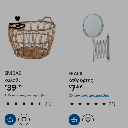
SNIDAD
FRÄCK
καλάθι
καθρέφτης
Τρέχουσα τιμή
€ 39,99
39
Τρέχουσα τιμ
7
€
,
99
€
,
99
195 πόντους ανταμοιβής
35 πόντους ανταμοιβής
(12)
(15)
Προσθήκη στο καλάθι
Προσθήκη στα αγαπημένα
Προσθήκη στο καλάθι
Προσθήκη στα αγαπημ