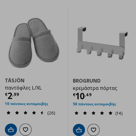
TÅSJÖN
BROGRUND
παντόφλες L/XL
κρεμάστρα πόρτας
Τρέχουσα τιμή
€ 2,99
2
Τρέχουσα τιμ
10
€
,
99
€
,
49
10 πόντους ανταμοιβής
50 πόντους ανταμοιβής
(26)
(14)
Προσθήκη στο καλάθι
Προσθήκη στα αγαπημένα
Προσθήκη στο καλάθι
Προσθήκη στα αγαπημ