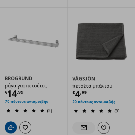
BROGRUND
VÅGSJÖN
ράγα για πετσέτες
πετσέτα μπάνιου
Τρέχουσα τιμή
€ 14,99
14
Τρέχουσα τιμ
4
€
,
99
€
,
99
70 πόντους ανταμοιβής
20 πόντους ανταμοιβής
(5)
(9)
Προσθήκη στο καλάθι
Προσθήκη στα αγαπημένα
Προσθήκη στα α
Ενημέρωση διαθεσιμότητας