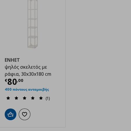
ENHET
ψηλός σκελετός με
ράφια, 30x30x180 cm
Τρέχουσα τιμή
€ 80,00
80
€
,
00
400 πόντους ανταμοιβής
(1)
Προσθήκη στο καλάθι
Προσθήκη στα αγαπημένα