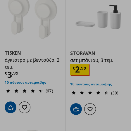
TISKEN
STORAVAN
άγκιστρο με βεντούζα, 2
σετ μπάνιου, 3 τεμ.
Τρέχουσα τιμ
τεμ.
2
€
,
99
Τρέχουσα τιμή
€ 3,99
3
€
,
99
15 πόντους ανταμοιβής
10 πόντους ανταμοιβής
(67)
(30)
Προσθήκη στο καλάθι
Προσθήκη στα αγαπημένα
Προσθήκη στο καλάθι
Προσθήκη στα αγαπημ