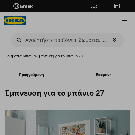
Greek
Πορεία παραγγελίας
Καταστή
Burge
Camera
Δωμάτια
›
Μπάνιο
›
Έμπνευση για το μπάνιο 27
Προηγούμενη
Επόμενη
Έμπνευση για το μπάνιο 27