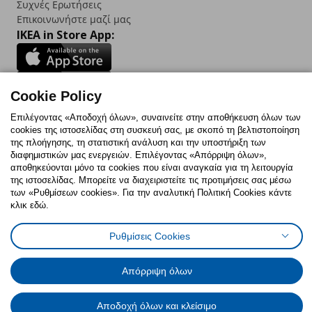
Συχνές Ερωτήσεις
Επικοινωνήστε μαζί μας
IKEA in Store App:
Cookie Policy
Follow us:
Επιλέγοντας «Αποδοχή όλων», συναινείτε στην αποθήκευση όλων των
cookies της ιστοσελίδας στη συσκευή σας, με σκοπό τη βελτιστοποίηση
Facebook
Instagram
TikTok
Youtube
Pinterest
Twitter
της πλοήγησης, τη στατιστική ανάλυση και την υποστήριξη των
διαφημιστικών μας ενεργειών. Επιλέγοντας «Απόρριψη όλων»,
αποθηκεύονται μόνο τα cookies που είναι αναγκαία για τη λειτουργία
της ιστοσελίδας. Μπορείτε να διαχειριστείτε τις προτιμήσεις σας μέσω
των «Ρυθμίσεων cookies». Για την αναλυτική Πολιτική Cookies κάντε
κλικ εδώ.
Πολιτική Cookies
Δήλωση ψηφιακής προσβασιμότητας
Ρυθμίσεις cookies
Όροι Χρήσης
Ρυθμίσεις Cookies
Γενική Πολιτική Προσωπικών Δεδομένων
Πολιτική Προσωπικών Δεδομένων για ΙΚΕΑ.gr
Απόρριψη όλων
Κώδικας Καταναλωτικής Δεοντολογίας
Αποδοχή όλων και κλείσιμο