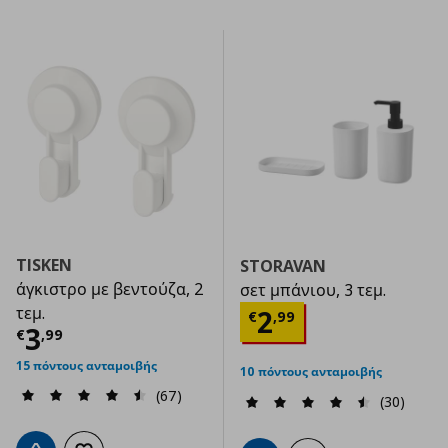
TISKEN
STORAVAN
άγκιστρο με βεντούζα, 2
σετ μπάνιου, 3 τεμ.
Τρέχουσα τιμ
τεμ.
2
€
,
99
Τρέχουσα τιμή
€ 3,99
3
€
,
99
15 πόντους ανταμοιβής
10 πόντους ανταμοιβής
(67)
(30)