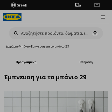
Greek
Πορεία παραγγελίας
Καταστή
Burge
Camera
Δωμάτια
›
Μπάνιο
›
Έμπνευση για το μπάνιο 29
Προηγούμενη
Επόμενη
Έμπνευση για το μπάνιο 29