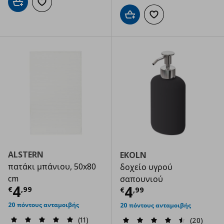
Προσθήκη στο καλάθι
Προσθήκη στα αγαπημένα
Προσθήκη στο καλάθι
Προσθήκη στα αγαπημ
ALSTERN
EKOLN
πατάκι μπάνιου, 50x80
δοχείο υγρού
cm
σαπουνιού
Τρέχουσα τιμή
€ 4,99
4
Τρέχουσα τιμ
4
€
,
99
€
,
99
20 πόντους ανταμοιβής
20 πόντους ανταμοιβής
(11)
(20)