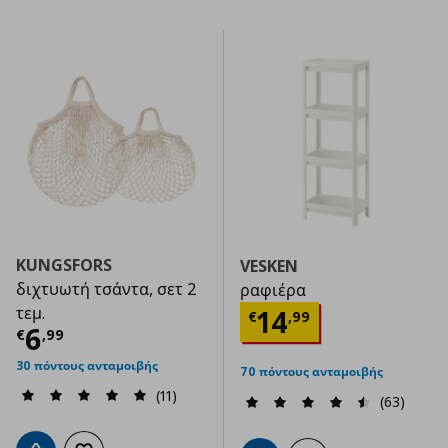
KUNGSFORS
VESKEN
διχτυωτή τσάντα, σετ 2
ραφιέρα
Τρέχουσα τιμ
τεμ.
14
€
,
99
Τρέχουσα τιμή
€ 6,99
6
€
,
99
30 πόντους ανταμοιβής
70 πόντους ανταμοιβής
(11)
(63)