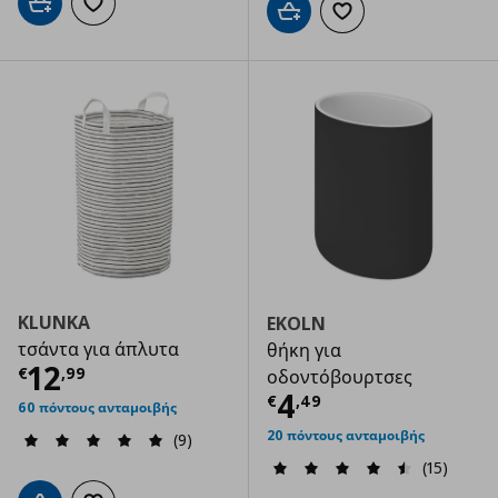
Προσθήκη στο καλάθι
Προσθήκη στα αγαπημένα
Προσθήκη στο καλάθι
Προσθήκη στα αγαπημ
KLUNKA
EKOLN
τσάντα για άπλυτα
θήκη για
Τρέχουσα τιμή
€ 12,99
12
€
,
99
οδοντόβουρτσες
Τρέχουσα τιμ
4
€
,
49
60 πόντους ανταμοιβής
20 πόντους ανταμοιβής
(9)
(15)