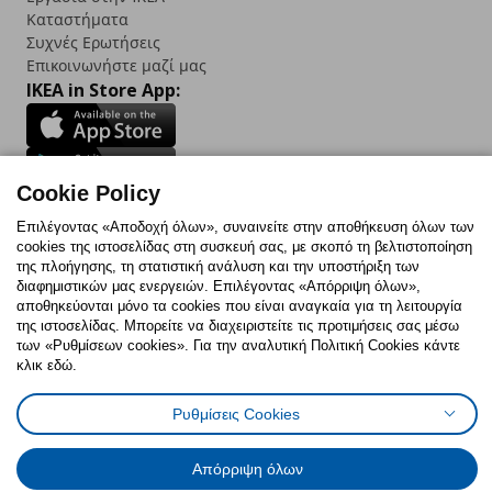
Καταστήματα
Συχνές Ερωτήσεις
Επικοινωνήστε μαζί μας
IKEA in Store App:
Cookie Policy
Follow us:
Επιλέγοντας «Αποδοχή όλων», συναινείτε στην αποθήκευση όλων των
Facebook
Instagram
TikTok
Youtube
Pinterest
Twitter
cookies της ιστοσελίδας στη συσκευή σας, με σκοπό τη βελτιστοποίηση
της πλοήγησης, τη στατιστική ανάλυση και την υποστήριξη των
διαφημιστικών μας ενεργειών. Επιλέγοντας «Απόρριψη όλων»,
αποθηκεύονται μόνο τα cookies που είναι αναγκαία για τη λειτουργία
της ιστοσελίδας. Μπορείτε να διαχειριστείτε τις προτιμήσεις σας μέσω
των «Ρυθμίσεων cookies». Για την αναλυτική Πολιτική Cookies κάντε
κλικ εδώ.
Πολιτική Cookies
Δήλωση ψηφιακής προσβασιμότητας
Ρυθμίσεις cookies
Όροι Χρήσης
Ρυθμίσεις Cookies
Γενική Πολιτική Προσωπικών Δεδομένων
Πολιτική Προσωπικών Δεδομένων για ΙΚΕΑ.gr
Κώδικας Καταναλωτικής Δεοντολογίας
Απόρριψη όλων