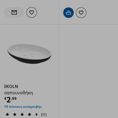
Προσθήκη στα αγαπημένα
Ενημέρωση διαθεσιμότητας
Προσθήκη στο καλάθι
Προσθήκη στα αγαπημ
EKOLN
σαπουνοθήκη
Τρέχουσα τιμή
€ 2,99
2
€
,
99
10 πόντους ανταμοιβής
(11)