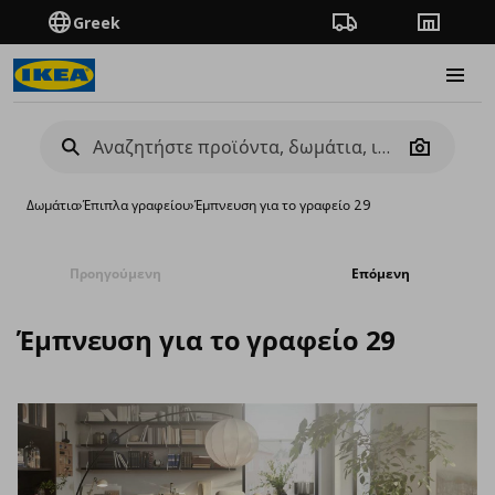
Greek
Πορεία παραγγελίας
Καταστή
Burge
Camera
Δωμάτια
›
Έπιπλα γραφείου
›
Έμπνευση για το γραφείο 29
Προηγούμενη
Επόμενη
Έμπνευση για το γραφείο 29