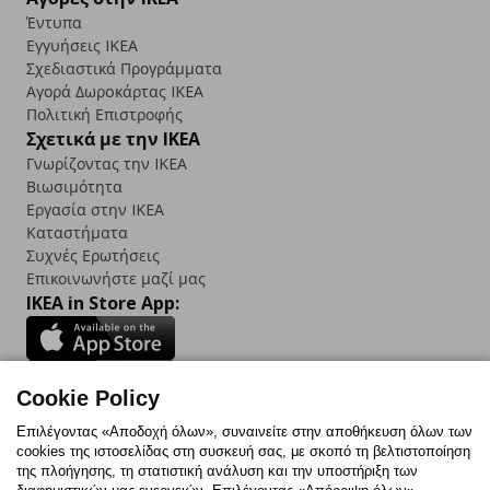
Έντυπα
Εγγυήσεις IKEA
Σχεδιαστικά Προγράμματα
Αγορά Δωρoκάρτας IKEA
Πολιτική Επιστροφής
Σχετικά με την IKEA
Γνωρίζοντας την IKEA
Βιωσιμότητα
Εργασία στην IKEA
Καταστήματα
Συχνές Ερωτήσεις
Επικοινωνήστε μαζί μας
IKEA in Store App:
Cookie Policy
Follow us:
Επιλέγοντας «Αποδοχή όλων», συναινείτε στην αποθήκευση όλων των
cookies της ιστοσελίδας στη συσκευή σας, με σκοπό τη βελτιστοποίηση
Facebook
Instagram
TikTok
Youtube
Pinterest
Twitter
της πλοήγησης, τη στατιστική ανάλυση και την υποστήριξη των