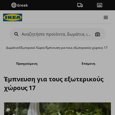
Greek
Πορεία παραγγελίας
Καταστή
Burge
Camera
Δωμάτια
›
Εξωτερικοί Χώροι
›
Έμπνευση για τους εξωτερικούς χώρους 17
Προηγούμενη
Επόμενη
Έμπνευση για τους εξωτερικούς
χώρους 17