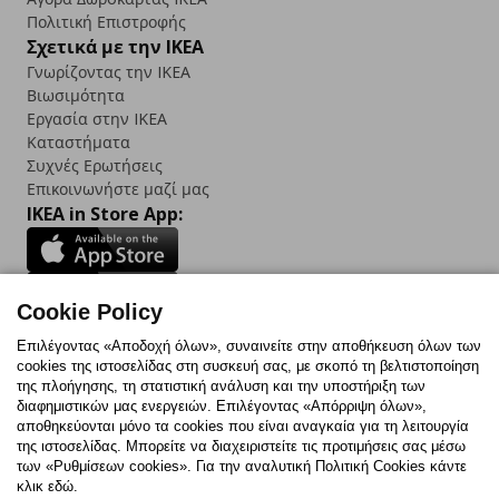
Πολιτική Επιστροφής
Σχετικά με την IKEA
Γνωρίζοντας την IKEA
Βιωσιμότητα
Εργασία στην IKEA
Καταστήματα
Συχνές Ερωτήσεις
Επικοινωνήστε μαζί μας
IKEA in Store App:
Cookie Policy
Follow us:
Επιλέγοντας «Αποδοχή όλων», συναινείτε στην αποθήκευση όλων των
cookies της ιστοσελίδας στη συσκευή σας, με σκοπό τη βελτιστοποίηση
Facebook
Instagram
TikTok
Youtube
Pinterest
Twitter
της πλοήγησης, τη στατιστική ανάλυση και την υποστήριξη των
διαφημιστικών μας ενεργειών. Επιλέγοντας «Απόρριψη όλων»,
αποθηκεύονται μόνο τα cookies που είναι αναγκαία για τη λειτουργία
της ιστοσελίδας. Μπορείτε να διαχειριστείτε τις προτιμήσεις σας μέσω
των «Ρυθμίσεων cookies». Για την αναλυτική Πολιτική Cookies κάντε
κλικ εδώ.