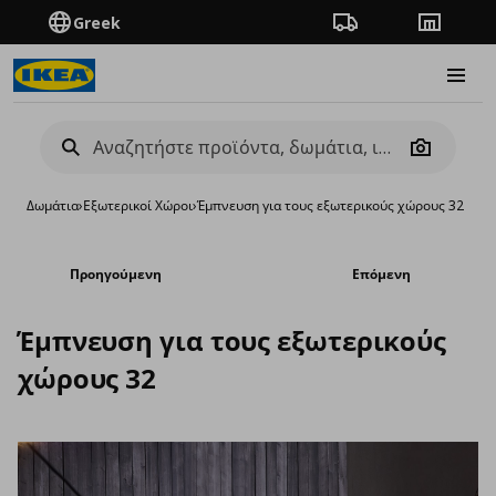
Greek
Πορεία παραγγελίας
Καταστή
Burge
Camera
Δωμάτια
›
Εξωτερικοί Χώροι
›
Έμπνευση για τους εξωτερικούς χώρους 32
Προηγούμενη
Επόμενη
Έμπνευση για τους εξωτερικούς
χώρους 32