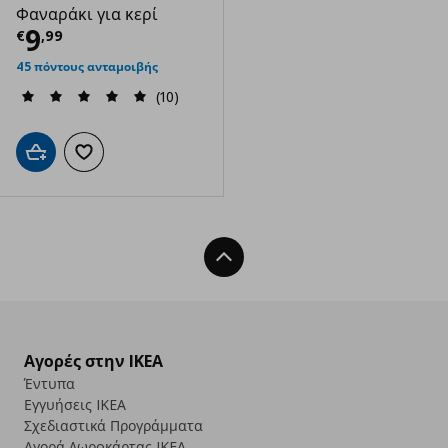
Φαναράκι για κερί
Τρέχουσα τιμή
€ 9,99
9
€
,
99
45 πόντους ανταμοιβής
(10)
Προσθήκη στο καλάθι
Προσθήκη στα αγαπημένα
Back To Top
Αγορές στην IKEA
Έντυπα
Εγγυήσεις IKEA
Σχεδιαστικά Προγράμματα
Αγορά Δωρoκάρτας IKEA