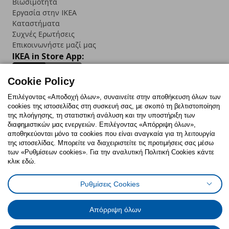
Βιωσιμότητα
Εργασία στην IKEA
Καταστήματα
Συχνές Ερωτήσεις
Επικοινωνήστε μαζί μας
IKEA in Store App:
Cookie Policy
Επιλέγοντας «Αποδοχή όλων», συναινείτε στην αποθήκευση όλων των
cookies της ιστοσελίδας στη συσκευή σας, με σκοπό τη βελτιστοποίηση
Follow us:
της πλοήγησης, τη στατιστική ανάλυση και την υποστήριξη των
διαφημιστικών μας ενεργειών. Επιλέγοντας «Απόρριψη όλων»,
Facebook
Instagram
TikTok
Youtube
Pinterest
Twitter
αποθηκεύονται μόνο τα cookies που είναι αναγκαία για τη λειτουργία
της ιστοσελίδας. Μπορείτε να διαχειριστείτε τις προτιμήσεις σας μέσω
των «Ρυθμίσεων cookies». Για την αναλυτική Πολιτική Cookies κάντε
κλικ εδώ.
Ρυθμίσεις Cookies
Πολιτική Cookies
Δήλωση ψηφιακής προσβασιμότητας
Ρυθμίσεις cookies
Όροι Χρήσης
Απόρριψη όλων
Γενική Πολιτική Προσωπικών Δεδομένων
Πολιτική Προσωπικών Δεδομένων για ΙΚΕΑ.gr