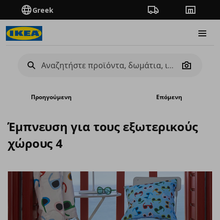
Greek
Πορεία παραγγελίας
Καταστή
Burge
Camera
Προηγούμενη
Επόμενη
Έμπνευση για τους εξωτερικούς
χώρους 4