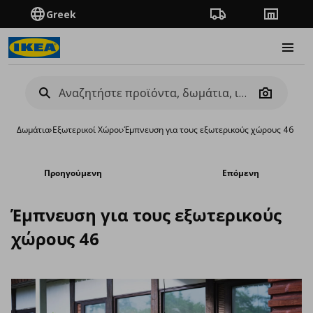
Greek
Πορεία παραγγελίας
Καταστή
Burge
Camera
Δωμάτια
›
Εξωτερικοί Χώροι
›
Έμπνευση για τους εξωτερικούς χώρους 46
Προηγούμενη
Επόμενη
Έμπνευση για τους εξωτερικούς
χώρους 46