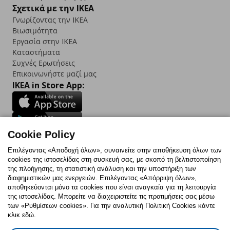
Σχετικά με την IKEA
Γνωρίζοντας την IKEA
Βιωσιμότητα
Εργασία στην IKEA
Καταστήματα
Συχνές Ερωτήσεις
Επικοινωνήστε μαζί μας
IKEA in Store App:
Cookie Policy
Follow us:
Επιλέγοντας «Αποδοχή όλων», συναινείτε στην αποθήκευση όλων των
Facebook
Instagram
TikTok
Youtube
Pinterest
Twitter
cookies της ιστοσελίδας στη συσκευή σας, με σκοπό τη βελτιστοποίηση
της πλοήγησης, τη στατιστική ανάλυση και την υποστήριξη των
διαφημιστικών μας ενεργειών. Επιλέγοντας «Απόρριψη όλων»,
αποθηκεύονται μόνο τα cookies που είναι αναγκαία για τη λειτουργία
της ιστοσελίδας. Μπορείτε να διαχειριστείτε τις προτιμήσεις σας μέσω
των «Ρυθμίσεων cookies». Για την αναλυτική Πολιτική Cookies κάντε
κλικ εδώ.
Πολιτική Cookies
Δήλωση ψηφιακής προσβασιμότητας
Δήλωση Υπαναχώρησης
Ρυθμίσεις cookies
Όροι Χρήσης