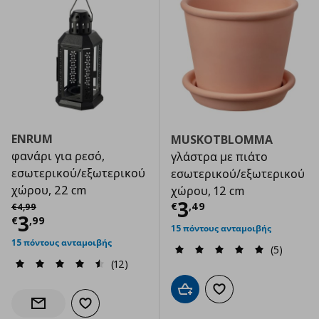
ENRUM
MUSKOTBLOMMA
φανάρι για ρεσό,
γλάστρα με πιάτο
εσωτερικού/εξωτερικού
εσωτερικού/εξωτερικού
χώρου, 22 cm
χώρου, 12 cm
Τρέχουσα τιμ
Αρχική τιμή
€ 4,99
3
€
,
49
€
4
,
99
Τρέχουσα τιμή
€ 3,99
3
€
,
99
15 πόντους ανταμοιβής
15 πόντους ανταμοιβής
(5)
(12)
Προσθήκη στο καλάθι
Προσθήκη στα αγαπημ
Προσθήκη στα αγαπημένα
Ενημέρωση διαθεσιμότητας