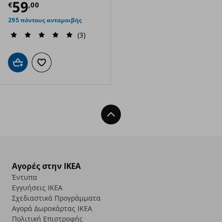
Τρέχουσα τιμή
€ 59,00
59
€
,
00
295 πόντους ανταμοιβής
(3)
Προσθήκη στο καλάθι
Προσθήκη στα αγαπημένα
Back To Top
Αγορές στην IKEA
Έντυπα
Εγγυήσεις IKEA
Σχεδιαστικά Προγράμματα
Αγορά Δωρoκάρτας IKEA
Πολιτική Επιστροφής