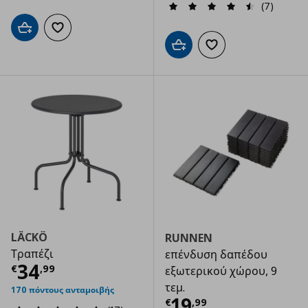
(7)
Προσθήκη στο καλάθι
Προσθήκη στα αγαπημένα
Προσθήκη στο καλάθι
Προσθήκη στα αγαπημ
LÄCKÖ
RUNNEN
Τραπέζι
επένδυση δαπέδου
Τρέχουσα τιμή
€ 34,99
34
€
,
99
εξωτερικού χώρου, 9
τεμ.
170 πόντους ανταμοιβής
Τρέχουσα τιμ
19
€
,
99