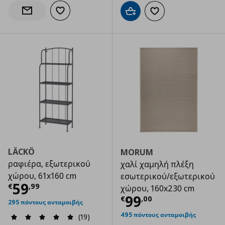
Προσθήκη στα αγαπημένα
Ενημέρωση διαθεσιμότητας
Προσθήκη στο καλάθι
Προσθήκη στα αγαπημ
LÄCKÖ
MORUM
ραφιέρα, εξωτερικού
χαλί χαμηλή πλέξη
χώρου, 61x160 cm
εσωτερικού/εξωτερικού
Τρέχουσα τιμή
€ 59,99
59
€
,
99
χώρου, 160x230 cm
Τρέχουσα τιμ
99
€
,
00
295 πόντους ανταμοιβής
495 πόντους ανταμοιβής
(19)