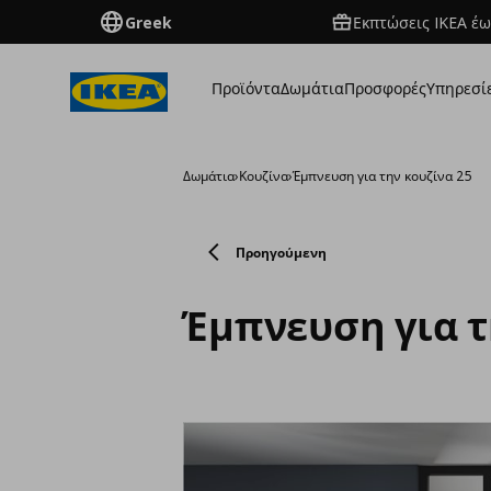
Greek
Εκπτώσεις IKEA έω
Προϊόντα
Δωμάτια
Προσφορές
Υπηρεσί
Δωμάτια
›
Κουζίνα
›
Έμπνευση για την κουζίνα 25
Προηγούμενη
Έμπνευση για τ