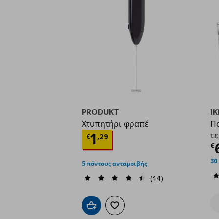
PRODUKT
IK
Χτυπητήρι φραπέ
Πο
Τρέχουσα τιμή
€ 1,2
1
τε
€
,
29
Τ
€
30
5 πόντους ανταμοιβής
(44)
Προσθήκη στο καλάθι
Προσθήκη στα αγαπημένα