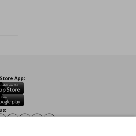
ένα
 Store App:
us:
ook
Instagram
TikTok
Youtube
Pinterest
Twitter