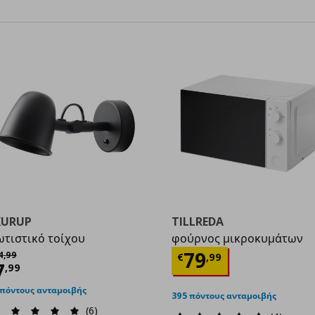
KURUP
TILLREDA
τιστικό τοίχου
φούρνος μικροκυμάτων
χική τιμή
€ 14,99
Τρέχουσα τιμ
79
4
,
99
€
,
99
ρέχουσα τιμή
€ 7,99
7
9
,
99
 πόντους ανταμοιβής
395 πόντους ανταμοιβής
(6)