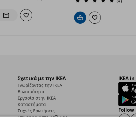
(4)
Προσθήκη στα αγαπημένα
Ενημέρωση διαθεσιμότητας
Προσθήκη στο καλάθι
Προσθήκη στα αγαπημ
Σχετικά με την IKEA
IKEA in
Γνωρίζοντας την IKEA
Βιωσιμότητα
Εργασία στην IKEA
Καταστήματα
Follow 
Συχνές Ερωτήσεις
Επικοινωνήστε μαζί μας
Faceb