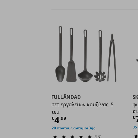
FULLÄNDAD
S
σετ εργαλείων κουζίνας, 5
φω
Αρ
τεμ.
€
1
Τ
Τρέχουσα τιμή
€ 4,9
4
€
€
,
99
35
20 πόντους ανταμοιβής
(16)