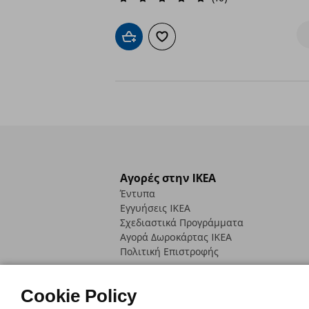
Προσθήκη στο καλάθι
Προσθήκη στα αγαπημένα
Αγορές στην IKEA
Έντυπα
Εγγυήσεις IKEA
Σχεδιαστικά Προγράμματα
Αγορά Δωρoκάρτας IKEA
Πολιτική Επιστροφής
Cookie Policy