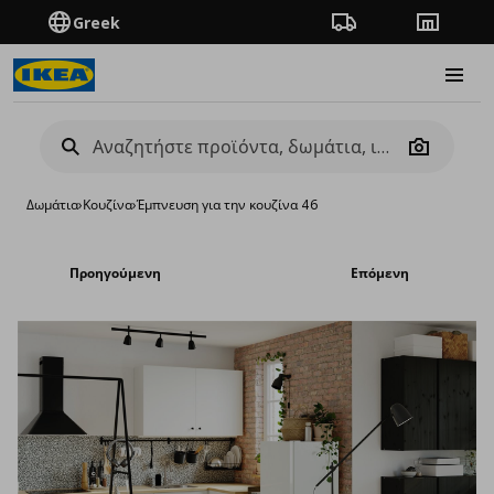
Greek
Πορεία παραγγελίας
Καταστή
Burge
Camera
Δωμάτια
›
Κουζίνα
›
Έμπνευση για την κουζίνα 46
Προηγούμενη
Επόμενη