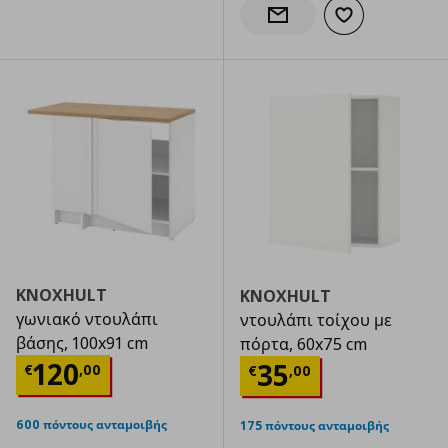
Προσθήκη στα α
Ενημέρωση διαθεσιμότητας
KNOXHULT
KNOXHULT
γωνιακό ντουλάπι
ντουλάπι τοίχου με
βάσης, 100x91 cm
πόρτα, 60x75 cm
Τρέχουσα τιμή
€ 120,00
120
Τρέχουσα τιμ
35
€
,
00
€
,
00
600 πόντους ανταμοιβής
175 πόντους ανταμοιβής