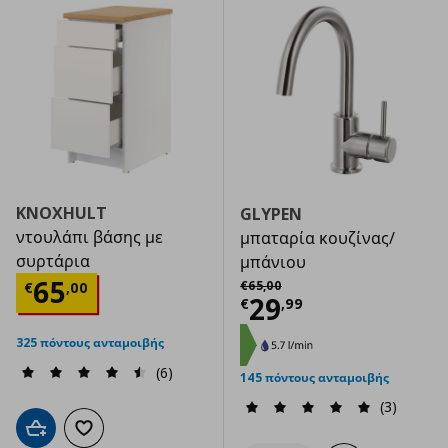
KNOXHULT
GLYPEN
ντουλάπι βάσης με
μπαταρία κουζίνας/
συρτάρια
μπάνιου
Αρχική τιμή
€ 65,00
Τρέχουσα τιμή
€ 65,00
65
€
65
,
00
€
,
00
Τρέχουσα τιμ
29
€
,
99
325 πόντους ανταμοιβής
(6)
145 πόντους ανταμοιβής
(3)
Προσθήκη στο καλάθι
Προσθήκη στα αγαπημένα