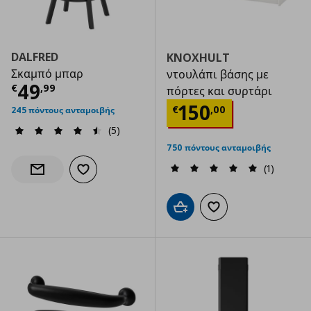
DALFRED
KNOXHULT
Σκαμπό μπαρ
ντουλάπι βάσης με
Τρέχουσα τιμή
€ 49,99
49
€
,
99
πόρτες και συρτάρι
Τρέχουσα τιμ
150
€
,
00
245 πόντους ανταμοιβής
(5)
750 πόντους ανταμοιβής
(1)
Προσθήκη στα αγαπημένα
Ενημέρωση διαθεσιμότητας
Προσθήκη στο καλάθι
Προσθήκη στα αγαπημ