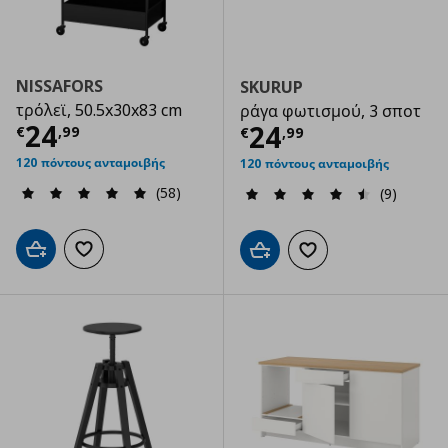
NISSAFORS
SKURUP
τρόλεϊ, 50.5x30x83 cm
ράγα φωτισμού, 3 σποτ
Τρέχουσα τιμή
€ 24,99
24
Τρέχουσα τιμ
24
€
,
99
€
,
99
120 πόντους ανταμοιβής
120 πόντους ανταμοιβής
(58)
(9)
Προσθήκη στο καλάθι
Προσθήκη στα αγαπημένα
Προσθήκη στο καλάθι
Προσθήκη στα αγαπημ