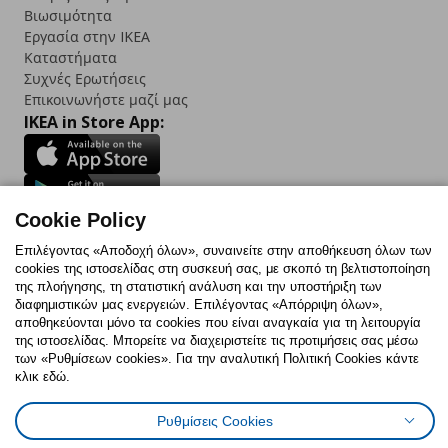
Βιωσιμότητα
Εργασία στην IKEA
Καταστήματα
Συχνές Ερωτήσεις
Επικοινωνήστε μαζί μας
IKEA in Store App:
Cookie Policy
Follow us:
Επιλέγοντας «Αποδοχή όλων», συναινείτε στην αποθήκευση όλων των
Facebook
Instagram
TikTok
Youtube
Pinterest
Twitter
cookies της ιστοσελίδας στη συσκευή σας, με σκοπό τη βελτιστοποίηση
της πλοήγησης, τη στατιστική ανάλυση και την υποστήριξη των
διαφημιστικών μας ενεργειών. Επιλέγοντας «Απόρριψη όλων»,
αποθηκεύονται μόνο τα cookies που είναι αναγκαία για τη λειτουργία
της ιστοσελίδας. Μπορείτε να διαχειριστείτε τις προτιμήσεις σας μέσω
των «Ρυθμίσεων cookies». Για την αναλυτική Πολιτική Cookies κάντε
κλικ εδώ.
Πολιτική Cookies
Δήλωση ψηφιακής προσβασιμότητας
Ρυθμίσεις cookies
Όροι Χρήσης
Ρυθμίσεις Cookies
Γενική Πολιτική Προσωπικών Δεδομένων
Πολιτική Προσωπικών Δεδομένων για ΙΚΕΑ.gr