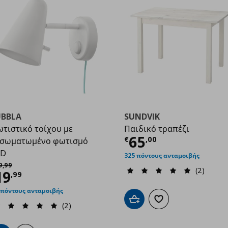
UBBLA
SUNDVIK
τιστικό τοίχου με
Παιδικό τραπέζι
9,00
Τρέχουσα τιμ
65
€
,
00
νσωματωμένο φωτισμό
ED
325 πόντους ανταμοιβής
χική τιμή
€ 29,99
9
,
99
(2)
ρέχουσα τιμή
€ 19,99
19
,
99
 πόντους ανταμοιβής
Προσθήκη στο καλάθι
Προσθήκη στα αγαπημ
(2)