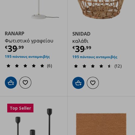
RANARP
SNIDAD
Φωτιστικό γραφείου
καλάθι
Τρέχουσα τιμή
€ 39,99
39
Τρέχουσα τιμ
39
€
,
99
€
,
99
195 πόντους ανταμοιβής
195 πόντους ανταμοιβής
(6)
(12)
Προσθήκη στο καλάθι
Προσθήκη στα αγαπημένα
Προσθήκη στο καλάθι
Προσθήκη στα αγαπημ
Top Seller