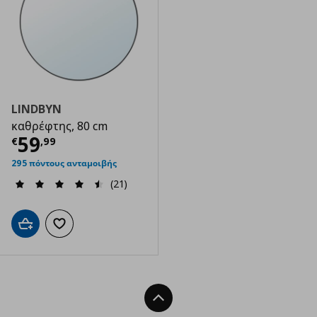
LINDBYN
καθρέφτης, 80 cm
Τρέχουσα τιμή
€ 59,99
59
€
,
99
295 πόντους ανταμοιβής
(21)
Προσθήκη στο καλάθι
Προσθήκη στα αγαπημένα
Back To Top