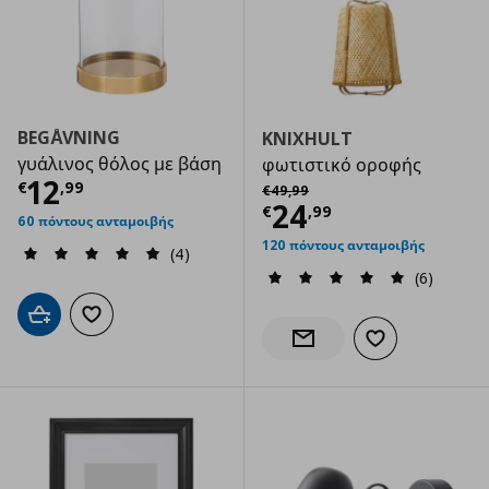
BEGÅVNING
KNIXHULT
γυάλινος θόλος με βάση
φωτιστικό οροφής
Τρέχουσα τιμή
€ 12,99
12
Αρχική τιμή
€ 49,99
€
,
99
€
49
,
99
Τρέχουσα τιμ
24
€
,
99
60 πόντους ανταμοιβής
120 πόντους ανταμοιβής
(4)
(6)
Προσθήκη στο καλάθι
Προσθήκη στα αγαπημένα
Προσθήκη στα α
Ενημέρωση διαθεσιμότητας