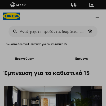
Greek
Πορεία παραγγελίας
Καταστή
Burge
Camera
Δωμάτια
›
Σαλόνι
›
Έμπνευση για το καθιστικό 15
Προηγούμενη
Επόμενη
Έμπνευση για το καθιστικό 15