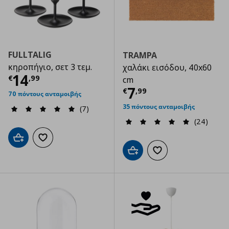
FULLTALIG
TRAMPA
κηροπήγιο, σετ 3 τεμ.
χαλάκι εισόδου, 40x60
Τρέχουσα τιμή
€ 14,99
14
€
,
99
cm
Τρέχουσα τιμ
7
€
,
99
70 πόντους ανταμοιβής
35 πόντους ανταμοιβής
(7)
(24)
Προσθήκη στο καλάθι
Προσθήκη στα αγαπημένα
Προσθήκη στο καλάθι
Προσθήκη στα αγαπημ