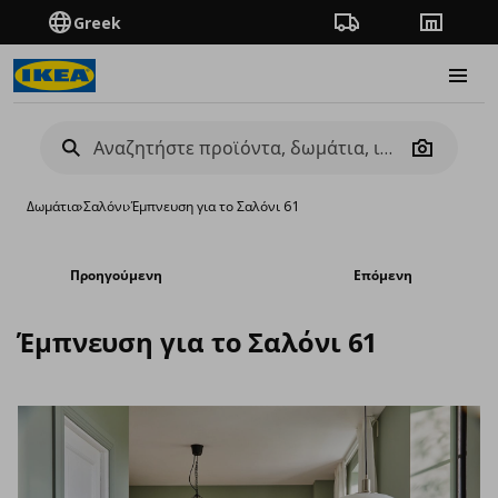
Greek
Πορεία παραγγελίας
Καταστή
Burge
Camera
Δωμάτια
›
Σαλόνι
›
Έμπνευση για το Σαλόνι 61
Προηγούμενη
Επόμενη
Έμπνευση για το Σαλόνι 61