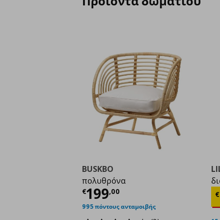
Προϊόντα δωματίου
BUSKBO
LI
πολυθρόνα
δι
Τρέχουσα τιμή
€ 199
199
Τ
€
,
00
€
995 πόντους ανταμοιβής