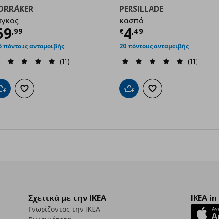
ORRÅKER
PERSILLADE
άγκος
κασπό
ρέχουσα τιμή
€ 69,99
Τρέχουσα τιμ
69
4
,
99
€
,
49
99
5 πόντους ανταμοιβής
20 πόντους ανταμοιβής
(11)
(11)
Προσθήκη στο καλάθι
Προσθήκη στα αγαπημένα
Προσθήκη στο καλάθι
Προσθήκη στα αγαπημ
Σχετικά με την IKEA
IKEA in
Γνωρίζοντας την IKEA