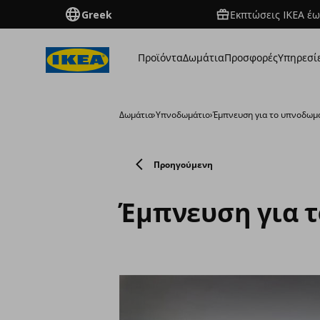
Greek
Εκπτώσεις IKEA έω
Προϊόντα
Δωμάτια
Προσφορές
Υπηρεσί
Δωμάτια
›
Υπνοδωμάτιο
›
Έμπνευση για το υπνοδωμ
Προηγούμενη
Έμπνευση για 