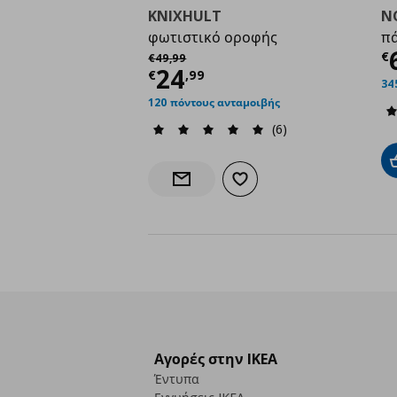
KNIXHULT
N
φωτιστικό οροφής
π
Τ
Αρχική τιμή
€ 49,99
€
€
49
,
99
Τρέχουσα τιμή
€ 24,
24
€
,
99
34
120 πόντους ανταμοιβής
(6)
Προσθήκη στα αγαπημένα
Ενημέρωση διαθεσιμότητας
Αγορές στην IKEA
Έντυπα