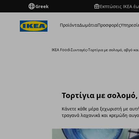
Greek
Εκπτώσεις IKEA έω
Προϊόντα
Δωμάτια
Προσφορές
Υπηρεσί
IKEA Food
›
Συνταγές
›
Τορτίγια με σολομό, αβγό κα
Τορτίγια με σολομό,
Κάνετε κάθε μέρα ξεχωριστή με αυτή
τραγανά λαχανικά και κρεμώδη αυγο