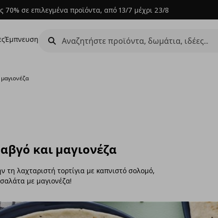
ς 70% σε επιλεγμένα προϊόντα, από 13/7 μέχρι 23/8
ες
Έμπνευση
ι μαγιονέζα
 αβγό και μαγιονέζα
ν τη λαχταριστή τορτίγια με καπνιστό σολομό,
σαλάτα με μαγιονέζα!