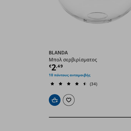
BLANDA
Μπολ σερβιρίσματος
Τρέχουσα τιμή
€ 2,4
2
€
,
49
10 πόντους ανταμοιβής
(34)
Προσθήκη στο καλάθι
Προσθήκη στα αγαπημένα