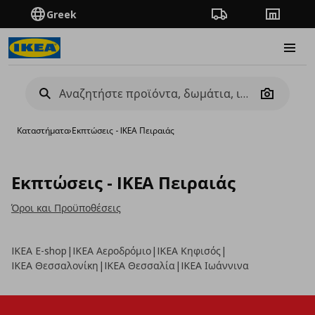
Greek
Πορεία παραγγελίας
Καταστή
Burge
Camera
Καταστήματα
›
Εκπτώσεις - IKEA Πειραιάς
Εκπτώσεις - IKEA Πειραιάς
Όροι και Προϋποθέσεις
IKEA E-shop
|
IKEA Αεροδρόμιο
|
IKEA Κηφισός
|
IKEA Θεσσαλονίκη
|
IKEA Θεσσαλία
|
IKEA Ιωάννινα