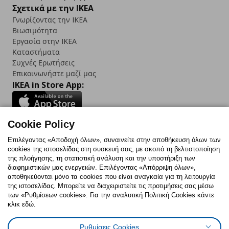
Σχετικά με την IKEA
Γνωρίζοντας την IKEA
Βιωσιμότητα
Εργασία στην IKEA
Καταστήματα
Συχνές Ερωτήσεις
Επικοινωνήστε μαζί μας
IKEA in Store App:
Cookie Policy
Follow us:
Επιλέγοντας «Αποδοχή όλων», συναινείτε στην αποθήκευση όλων των
cookies της ιστοσελίδας στη συσκευή σας, με σκοπό τη βελτιστοποίηση
Facebook
Instagram
TikTok
Youtube
Pinterest
Twitter
της πλοήγησης, τη στατιστική ανάλυση και την υποστήριξη των
διαφημιστικών μας ενεργειών. Επιλέγοντας «Απόρριψη όλων»,
αποθηκεύονται μόνο τα cookies που είναι αναγκαία για τη λειτουργία
της ιστοσελίδας. Μπορείτε να διαχειριστείτε τις προτιμήσεις σας μέσω
των «Ρυθμίσεων cookies». Για την αναλυτική Πολιτική Cookies κάντε
κλικ εδώ.
Πολιτική Cookies
Δήλωση ψηφιακής προσβασιμότητας
Ρυθμίσεις Cookies
Ρυθμίσεις cookies
Όροι Χρήσης