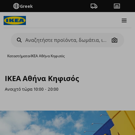
Greek
Πορεία παραγγελίας
Καταστή
Burge
Camera
Καταστήματα
›
IKEA Αθήνα Κηφισός
IKEA Αθήνα Κηφισός
Ανοιχτό τώρα 10:00 - 20:00
s