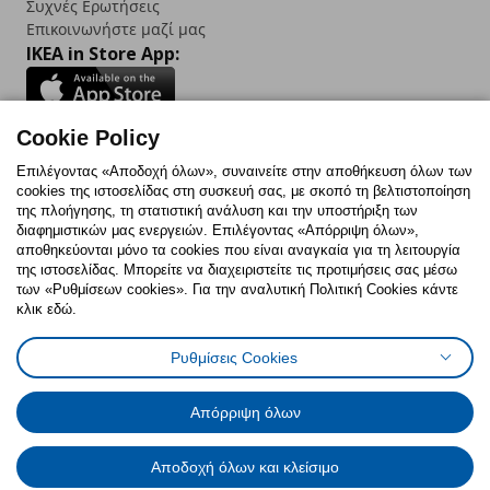
Συχνές Ερωτήσεις
Επικοινωνήστε μαζί μας
IKEA in Store App:
Cookie Policy
Follow us:
Επιλέγοντας «Αποδοχή όλων», συναινείτε στην αποθήκευση όλων των
cookies της ιστοσελίδας στη συσκευή σας, με σκοπό τη βελτιστοποίηση
Facebook
Instagram
TikTok
Youtube
Pinterest
Twitter
της πλοήγησης, τη στατιστική ανάλυση και την υποστήριξη των
διαφημιστικών μας ενεργειών. Επιλέγοντας «Απόρριψη όλων»,
αποθηκεύονται μόνο τα cookies που είναι αναγκαία για τη λειτουργία
της ιστοσελίδας. Μπορείτε να διαχειριστείτε τις προτιμήσεις σας μέσω
των «Ρυθμίσεων cookies». Για την αναλυτική Πολιτική Cookies κάντε
κλικ εδώ.
Πολιτική Cookies
Δήλωση ψηφιακής προσβασιμότητας
Ρυθμίσεις Cookies
Ρυθμίσεις cookies
Όροι Χρήσης
Γενική Πολιτική Προσωπικών Δεδομένων
Πολιτική Προσωπικών Δεδομένων για ΙΚΕΑ.gr
Απόρριψη όλων
Κώδικας Καταναλωτικής Δεοντολογίας
Αποδοχή όλων και κλείσιμο