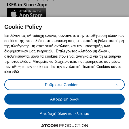
IKEA in Store App:
Cookie Policy
Follow us:
Επιλέγοντας «Αποδοχή όλων», συναινείτε στην αποθήκευση όλων των
cookies της ιστοσελίδας στη συσκευή σας, με σκοπό τη βελτιστοποίηση
Facebook
Instagram
TikTok
Youtube
Pinterest
Twitter
της πλοήγησης, τη στατιστική ανάλυση και την υποστήριξη των
διαφημιστικών μας ενεργειών. Επιλέγοντας «Απόρριψη όλων»,
αποθηκεύονται μόνο τα cookies που είναι αναγκαία για τη λειτουργία
της ιστοσελίδας. Μπορείτε να διαχειριστείτε τις προτιμήσεις σας μέσω
των «Ρυθμίσεων cookies». Για την αναλυτική Πολιτική Cookies κάντε
κλικ εδώ.
Πολιτική Cookies
Δήλωση ψηφιακής προσβασιμότητας
Ρυθμίσεις Cookies
Ρυθμίσεις cookies
Όροι Χρήσης
Γενική Πολιτική Προσωπικών Δεδομένων
Πολιτική Προσωπικών Δεδομένων για ΙΚΕΑ.gr
Απόρριψη όλων
Κώδικας Καταναλωτικής Δεοντολογίας
Αποδοχή όλων και κλείσιμο
© Inter-IKEA Systems B.V. 1999 - 2025