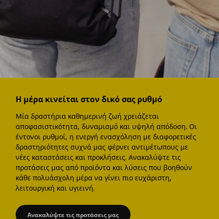
Η μέρα κινείται στον δικό σας ρυθμό
Μία δραστήρια καθημερινή ζωή χρειάζεται
αποφασιστικότητα, δυναμισμό και υψηλή απόδοση. Οι
έντονοι ρυθμοί, η ενεργή ενασχόληση με διαφορετικές
δραστηριότητες συχνά μας φέρνει αντιμέτωπους με
νέες καταστάσεις και προκλήσεις. Ανακαλύψτε τις
προτάσεις μας από προϊόντα και λύσεις που βοηθούν
κάθε πολυάσχολη μέρα να γίνει πιο ευχάριστη,
λειτουργική και υγιεινή.
Ανακαλύψτε τις προτάσεις μας
Η μέρα κινείται στον δικό σας ρυθμό