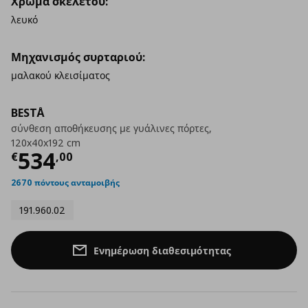
Χρώμα σκελετού:
λευκό
Μηχανισμός συρταριού:
μαλακού κλεισίματος
BESTÅ
σύνθεση αποθήκευσης με γυάλινες πόρτες,
120x40x192 cm
Τρέχουσα τιμή
€ 534,00
534
€
,
00
2670 πόντους ανταμοιβής
191.960.02
Ενημέρωση διαθεσιμότητας