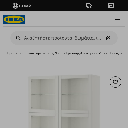
Greek
Πορεία παραγγελίας
Καταστή
Burge
Camera
Προϊόντα
›
Έπιπλα οργάνωσης & αποθήκευσης
›
Συστήματα & συνθέσεις σαλο
Προσθή