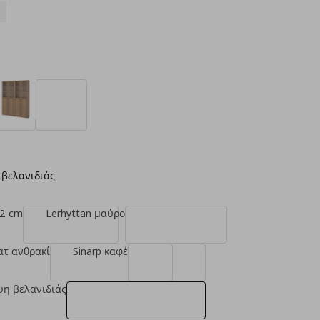
 βελανιδιάς
02 cm
Lerhyttan μαύρο
ατ ανθρακί
Sinarp καφέ
ψη βελανιδιάς