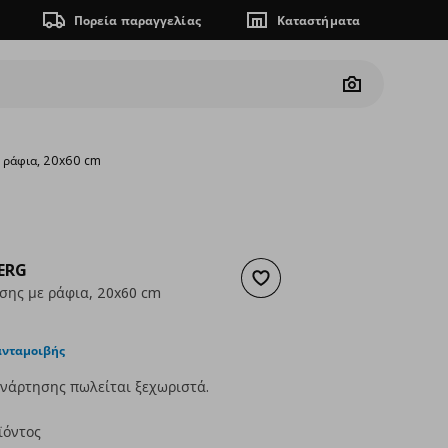
Πορεία παραγγελίας
Καταστήματα
Camera
ε ράφια, 20x60 cm
ERG
Προσθήκη στα αγαπημένα
σης με ράφια, 20x60 cm
ουσα τιμή
€ 96,00
ανταμοιβής
νάρτησης πωλείται ξεχωριστά.
ϊόντος