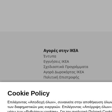
Αγορές στην IKEA
Έντυπα
Εγγυήσεις IKEA
Σχεδιαστικά Προγράμματα
Αγορά Δωρoκάρτας IKEA
Πολιτική Επιστροφής
Cookie Policy
Επιλέγοντας «Αποδοχή όλων», συναινείτε στην αποθήκευση όλων τ
των διαφημιστικών μας ενεργειών. Επιλέγοντας «Απόρριψη όλων», α
Πολιτική Cookies
Δήλωση ψηφιακή
μέσω των «Ρυθμίσεων cookies». Για την αναλυτική Πολιτική Cookie