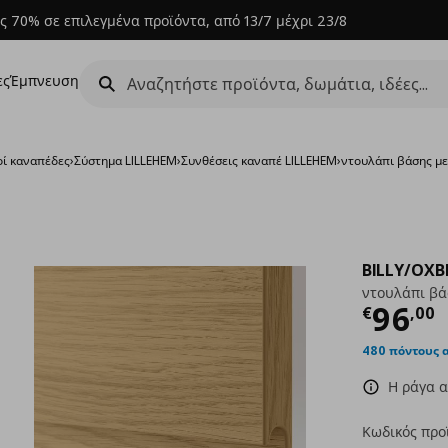
ς 70% σε επιλεγμένα προϊόντα, από 13/7 μέχρι 23/8
ες
Έμπνευση
ί καναπέδες
›
Σύστημα LILLEHEM
›
Συνθέσεις καναπέ LILLEHEM
›
ντουλάπι βάσης μ
BILLY/OXB
ντουλάπι βά
Τρέχ
96
€
,
00
480 πόντους 
Η ράγα α
Κωδικός προ