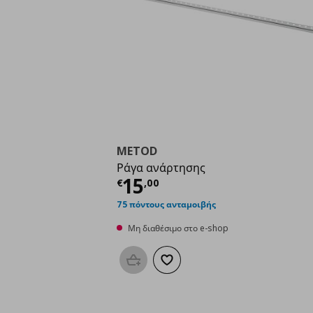
METOD
Ράγα ανάρτησης
Τρέχουσα τιμή
€ 15,
15
€
,
00
75 πόντους ανταμοιβής
Μη διαθέσιμο στο e-shop
Προσθήκη στο καλάθι
Προσθήκη στα αγαπημένα