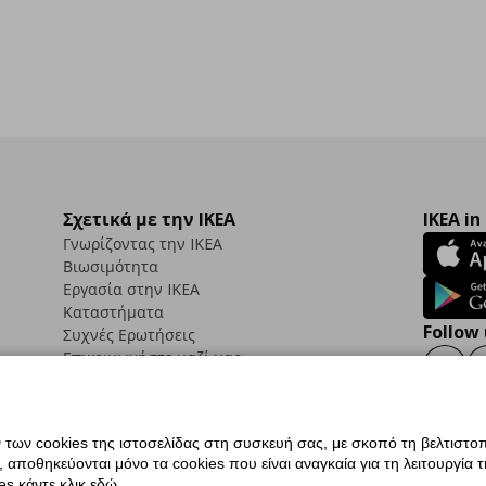
Σχετικά με την IKEA
IKEA in
Γνωρίζοντας την IKEA
Βιωσιμότητα
Εργασία στην IKEA
Καταστήματα
Follow 
Συχνές Ερωτήσεις
Επικοινωνήστε μαζί μας
Faceb
ων cookies της ιστοσελίδας στη συσκευή σας, με σκοπό τη βελτιστοπ
ποθηκεύονται μόνο τα cookies που είναι αναγκαία για τη λειτουργία της
ς προσβασιμότητας
Ρυθμίσεις cookies
Όροι Χρήσης
Γενική Πολιτική Προσωπικώ
s κάντε κλικ εδώ.