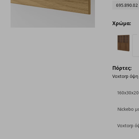
695.890.02
Χρώμα:
Πόρτες:
Voxtorp όψη
160x30x2
Nickebo μ
Voxtorp ό