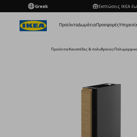
Greek
Εκπτώσεις IKEA έω
Προϊόντα
Δωμάτια
Προσφορές
Υπηρεσί
Προϊόντα
›
Καναπέδες & πολυθρόνες
›
Πολυμορφικο