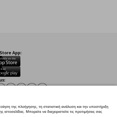
 Store App:
us:
ook
Instagram
TikTok
Youtube
Pinterest
Twitter
οίηση της πλοήγησης, τη στατιστική ανάλυση και την υποστήριξη
 ιστοσελίδας. Μπορείτε να διαχειριστείτε τις προτιμήσεις σας
ν Δεδομένων