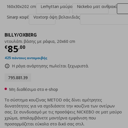
160x30x202 cm
Lerhyttan μαύρο
Nickebo ματ ανθρακί
Sinarp καφέ
Voxtorp όψη βελανιδιάς
BILLY/OXBERG
ντουλάπι βάσης με ράφια, 20x60 cm
Τρέχουσα τιμή
€ 85,00
85
€
,
00
425 πόντους ανταμοιβής
Η ράγα ανάρτησης πωλείται ξεχωριστά.
795.881.39
Μη διαθέσιμο στο e-shop
Το σύστημα κουζίνας METOD σάς δίνει αμέτρητες
δυνατότητες για να σχεδιάσετε την κουζίνα των ονείρων
σας. Σε συνδυασμό με τις προσόψεις NICKEBO σε ματ μαύρο
χρώμα, απολαμβάνετε μοντέρνα εμφάνιση που
προσαρμόζεται εύκολα στο δικό σας στιλ.