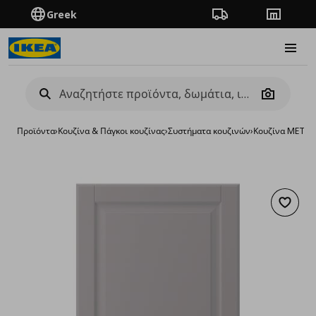
Greek
Πορεία παραγγελίας
Καταστή
Burge
Camera
Προϊόντα
›
Κουζίνα & Πάγκοι κουζίνας
›
Συστήματα κουζινών
›
Κουζίνα METO
Προσθή