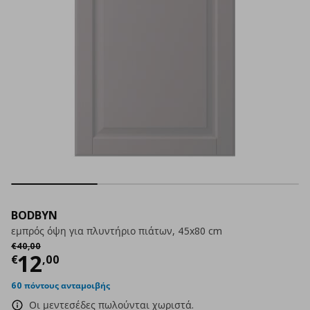
BODBYN
εμπρός όψη για πλυντήριο πιάτων, 45x80 cm
Αρχική τιμή
€ 40,00
€
40
,
00
Τρέχουσα τιμή
€ 12,00
12
€
,
00
60 πόντους ανταμοιβής
Οι μεντεσέδες πωλούνται χωριστά.