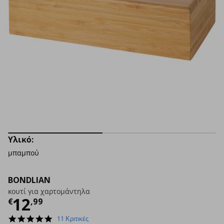
Υλικό:
μπαμπού
BONDLIAN
κουτί για χαρτομάντηλα
Τρέχουσα τιμή
€ 12,99
12
€
,
99
4.8
11 Κριτικές