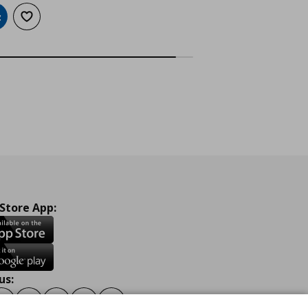
ροσθήκη στο καλάθι
Προσθήκη στα αγαπημένα
 Store App:
us:
ook
Instagram
TikTok
Youtube
Pinterest
Twitter