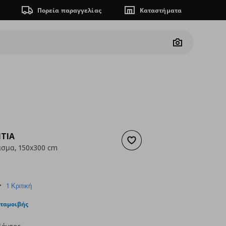
Πορεία παραγγελίας
Καταστήματα
Camera
TIA
Προσθήκη στα αγαπημένα
σμα, 150x300 cm
 17,99
ουσα τιμή
€ 9,99
3.0
1 Κριτική
star
rating
νταμοιβής