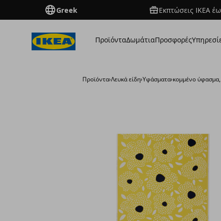
Greek
Εκπτώσεις IKEA έω
Προϊόντα
Δωμάτια
Προσφορές
Υπηρεσί
Προϊόντα
›
Λευκά είδη
›
Υφάσματα
›
κομμένο ύφασμα