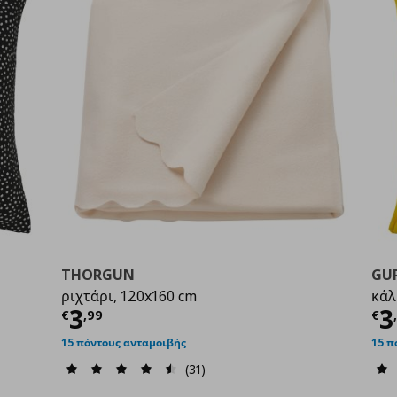
THORGUN
GU
ριχτάρι, 120x160 cm
κάλ
9
Τρέχουσα τιμή
€ 3,99
Τ
3
3
€
,
99
€
15 πόντους ανταμοιβής
15 π
(31)