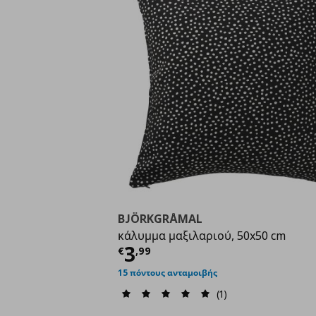
BJÖRKGRÅMAL
κάλυμμα μαξιλαριού, 50x50 cm
Τρέχουσα τιμή
€ 3,9
3
€
,
99
15 πόντους ανταμοιβής
(1)