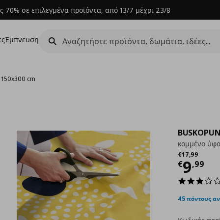
ς 70% σε επιλεγμένα προϊόντα, από 13/7 μέχρι 23/8
ες
Έμπνευση
, 150x300 cm
BUSKOPUN
κομμένο ύφα
Αρχική τιμή
€
€
17
,
99
Τρέχ
9
€
,
99
45 πόντους α