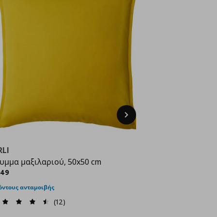
Next
RLI
υμμα μαξιλαριού, 50x50 cm
ρέχουσα τιμή
€ 3,49
,
49
όντους ανταμοιβής
(12)