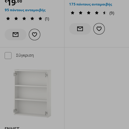
Τρέχουσα τιμή
€ 19,00
19
€
,
00
175 πόντους ανταμοιβής
95 πόντους ανταμοιβής
(9)
(1)
Προσθήκη στα α
Ενημέρωση διαθεσιμότητας
Προσθήκη στα αγαπημένα
Ενημέρωση διαθεσιμότητας
Σύγκριση