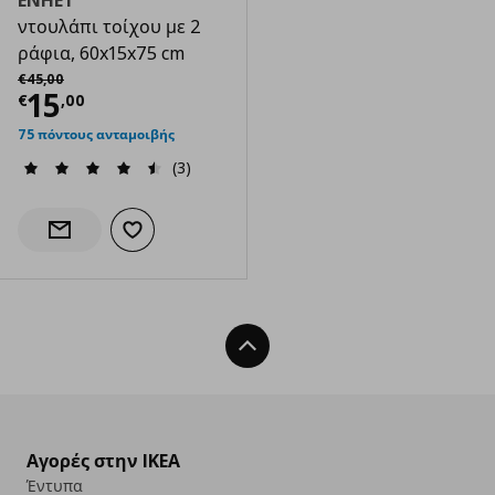
ENHET
ντουλάπι τοίχου με 2
ράφια, 60x15x75 cm
Αρχική τιμή
€ 45,00
€
45
,
00
Τρέχουσα τιμή
€ 15,00
15
€
,
00
75 πόντους ανταμοιβής
(3)
Προσθήκη στα αγαπημένα
Ενημέρωση διαθεσιμότητας
Back To Top
Αγορές στην IKEA
Έντυπα