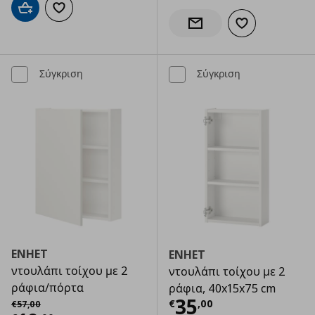
Προσθήκη στο καλάθι
Προσθήκη στα αγαπημένα
Προσθήκη στα α
Ενημέρωση διαθεσιμότητας
Σύγκριση
Σύγκριση
ENHET
ENHET
ντουλάπι τοίχου με 2
ντουλάπι τοίχου με 2
ράφια/πόρτα
ράφια, 40x15x75 cm
Τρέχουσα τιμ
Αρχική τιμή
€ 57,00
35
€
,
00
€
57
,
00