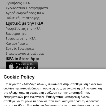
Εγγυήσεις IKEA
Σχεδιαστικά Προγράμματα
Αγορά Δωρoκάρτας IKEA
Πολιτική Επιστροφής
Σχετικά με την IKEA
Γνωρίζοντας την IKEA
Βιωσιμότητα
Εργασία στην IKEA
Καταστήματα
Συχνές Ερωτήσεις
Επικοινωνήστε μαζί μας
IKEA in Store App:
Cookie Policy
Follow us:
Επιλέγοντας «Αποδοχή όλων», συναινείτε στην αποθήκευση όλων των
cookies της ιστοσελίδας στη συσκευή σας, με σκοπό τη βελτιστοποίηση
Facebook
Instagram
TikTok
Youtube
Pinterest
Twitter
της πλοήγησης, τη στατιστική ανάλυση και την υποστήριξη των
διαφημιστικών μας ενεργειών. Επιλέγοντας «Απόρριψη όλων»,
αποθηκεύονται μόνο τα cookies που είναι αναγκαία για τη λειτουργία
της ιστοσελίδας. Μπορείτε να διαχειριστείτε τις προτιμήσεις σας μέσω