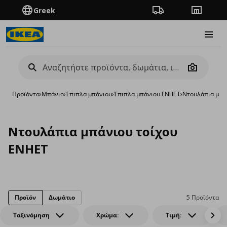
Greek
Πορεία παραγγελίας
Καταστή
Burge
Camera
Προϊόντα
›
Μπάνιο
›
Έπιπλα μπάνιου
›
Έπιπλα μπάνιου ENHET
›
Nτουλάπια μπά
Nτουλάπια μπάνιου τοίχου
ENHET
Προϊόν
Δωμάτιο
5 Προϊόντα
Ταξινόμηση
Χρώμα:
Τιμή: