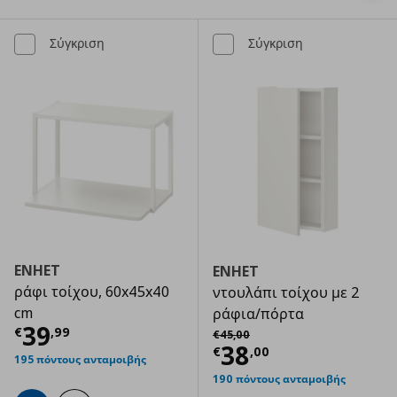
Σύγκριση
Σύγκριση
ENHET
ENHET
ράφι τοίχου, 60x45x40
ντουλάπι τοίχου με 2
cm
ράφια/πόρτα
Τρέχουσα τιμή
€ 39,99
39
Αρχική τιμή
€ 45,00
€
,
99
€
45
,
00
Τρέχουσα τιμ
38
€
,
00
195 πόντους ανταμοιβής
190 πόντους ανταμοιβής