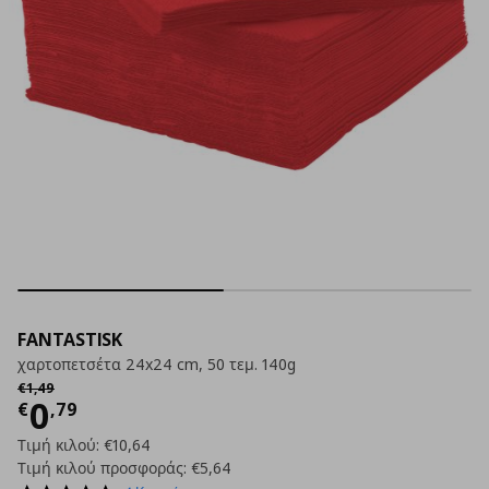
FANTASTISK
χαρτοπετσέτα 24x24 cm, 50 τεμ. 140g
Αρχική τιμή
€ 1,49
€
1
,
49
Τρέχουσα τιμή
€ 0,79
0
€
,
79
Τιμή κιλού:
€10,64
Τιμή κιλού προσφοράς:
€5,64