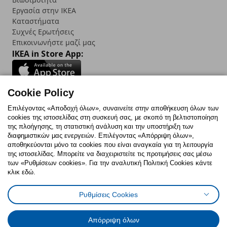
Εργασία στην IKEA
Καταστήματα
Συχνές Ερωτήσεις
Επικοινωνήστε μαζί μας
IKEA in Store App:
Cookie Policy
Follow us:
Επιλέγοντας «Αποδοχή όλων», συναινείτε στην αποθήκευση όλων των
cookies της ιστοσελίδας στη συσκευή σας, με σκοπό τη βελτιστοποίηση
Facebook
Instagram
TikTok
Youtube
Pinterest
Twitter
της πλοήγησης, τη στατιστική ανάλυση και την υποστήριξη των
διαφημιστικών μας ενεργειών. Επιλέγοντας «Απόρριψη όλων»,
αποθηκεύονται μόνο τα cookies που είναι αναγκαία για τη λειτουργία
της ιστοσελίδας. Μπορείτε να διαχειριστείτε τις προτιμήσεις σας μέσω
των «Ρυθμίσεων cookies». Για την αναλυτική Πολιτική Cookies κάντε
κλικ εδώ.
Πολιτική Cookies
Δήλωση ψηφιακής προσβασιμότητας
Ρυθμίσεις Cookies
Ρυθμίσεις cookies
Όροι Χρήσης
Γενική Πολιτική Προσωπικών Δεδομένων
Πολιτική Προσωπικών Δεδομένων για ΙΚΕΑ.gr
Απόρριψη όλων