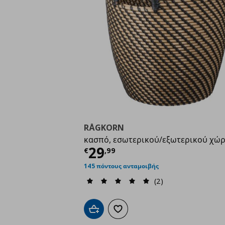
RÅGKORN
κασπό, εσωτερικού/εξωτερικού χώ
Τρέχουσα τιμή
€ 29,
29
€
,
99
145 πόντους ανταμοιβής
(2)
Προσθήκη στο καλάθι
Προσθήκη στα αγαπημένα