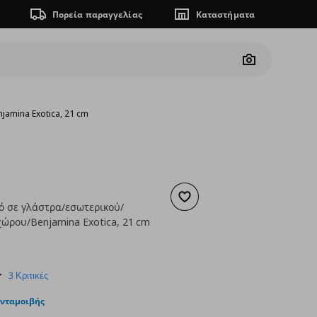
Πορεία παραγγελίας
Καταστήματα
Camera
jamina Exotica, 21 cm
Προσθήκη στα αγαπημένα
ό σε γλάστρα/εσωτερικού/
χώρου/Benjamina Exotica, 21 cm
 89,99
ουσα τιμή
€ 69,99
3.3
3 Κριτικές
star
rating
ανταμοιβής