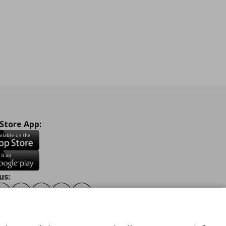
 Store App:
us:
ook
Instagram
TikTok
Youtube
Pinterest
Twitter