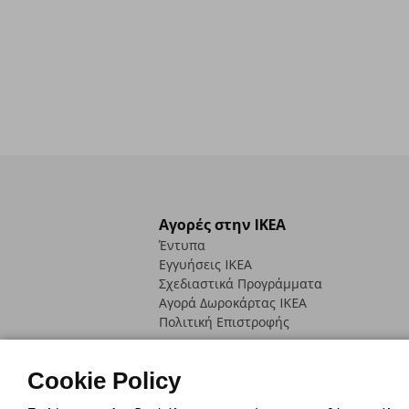
Αγορές στην IKEA
Έντυπα
Εγγυήσεις IKEA
Σχεδιαστικά Προγράμματα
Αγορά Δωρoκάρτας IKEA
Πολιτική Επιστροφής
Cookie Policy