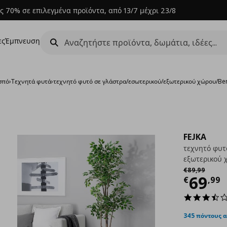
ς 70% σε επιλεγμένα προϊόντα, από 13/7 μέχρι 23/8
ες
Έμπνευση
σπό
›
Τεχνητά φυτά
›
τεχνητό φυτό σε γλάστρα/εσωτερικού/εξωτερικού χώρου/Ben
FEJKA
τεχνητό φυτ
εξωτερικού 
Αρχική τιμή
€
€
89
,
99
Τρέχ
69
€
,
99
345 πόντους 