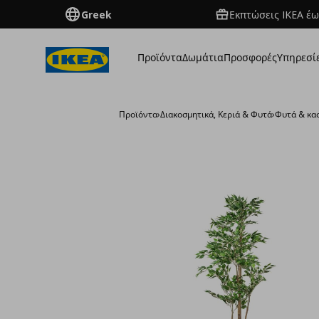
Greek
Εκπτώσεις IKEA έω
Προϊόντα
Δωμάτια
Προσφορές
Υπηρεσί
Προϊόντα
›
Διακοσμητικά, Κεριά & Φυτά
›
Φυτά & κα