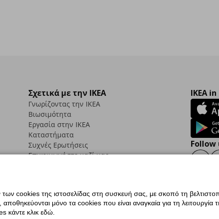
Σχετικά με την IKEA
IKEA in
Γνωρίζοντας την IKEA
Βιωσιμότητα
Εργασία στην IKEA
Καταστήματα
Follow 
Συχνές Ερωτήσεις
Επικοινωνήστε μαζί μας
Faceb
ων cookies της ιστοσελίδας στη συσκευή σας, με σκοπό τη βελτιστοπ
ποθηκεύονται μόνο τα cookies που είναι αναγκαία για τη λειτουργία της
ς προσβασιμότητας
Ρυθμίσεις cookies
Όροι Χρήσης
Γενική Πολιτική Προσωπικώ
s κάντε κλικ εδώ.