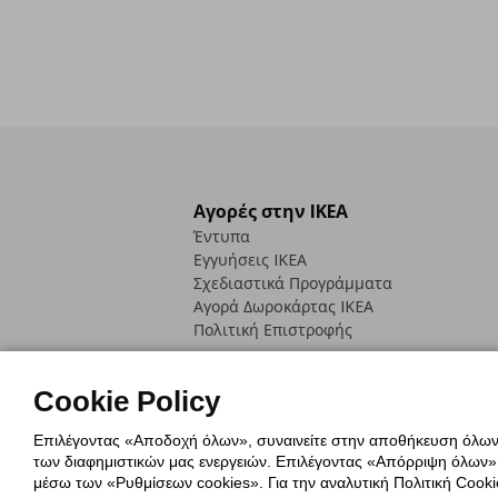
Αγορές στην IKEA
Έντυπα
Εγγυήσεις IKEA
Σχεδιαστικά Προγράμματα
Αγορά Δωρoκάρτας IKEA
Πολιτική Επιστροφής
Cookie Policy
Επιλέγοντας «Αποδοχή όλων», συναινείτε στην αποθήκευση όλων τ
των διαφημιστικών μας ενεργειών. Επιλέγοντας «Απόρριψη όλων», α
Πολιτική Cookies
Δήλωση ψηφιακή
μέσω των «Ρυθμίσεων cookies». Για την αναλυτική Πολιτική Cookie