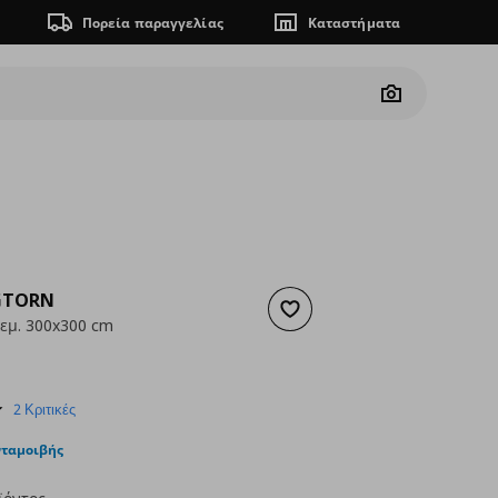
Πορεία παραγγελίας
Καταστήματα
Camera
GTORN
Προσθήκη στα αγαπημένα
τεμ. 300x300 cm
 34,99
ουσα τιμή
€ 14,99
4.5
2 Κριτικές
star
rating
νταμοιβής