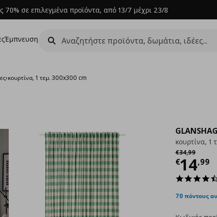
ς 70% σε επιλεγμένα προϊόντα, από 13/7 μέχρι 23/8
ες
Έμπνευση
ες
›
κουρτίνα, 1 τεμ. 300x300 cm
GLANSHA
κουρτίνα, 1 
Αρχική τιμή
€
€
34
,
99
Τρέχ
14
€
,
99
70 πόντους α