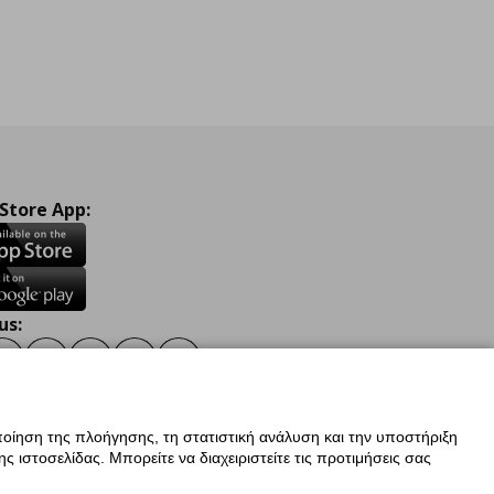
 Store App:
us:
ook
Instagram
TikTok
Youtube
Pinterest
Twitter
οίηση της πλοήγησης, τη στατιστική ανάλυση και την υποστήριξη
 ιστοσελίδας. Μπορείτε να διαχειριστείτε τις προτιμήσεις σας
ν Δεδομένων