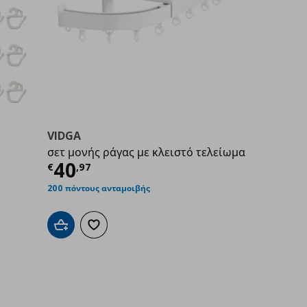
VIDGA
σετ μονής ράγας με κλειστό τελείωμα
9
Τρέχουσα τιμή
€ 40,97
40
€
,
97
200 πόντους ανταμοιβής
Προσθήκη στο καλάθι
Προσθήκη στα αγαπημένα