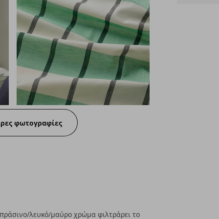
ερες φωτογραφίες
πράσινο/λευκό/μαύρο χρώμα φιλτράρει το