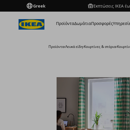
Greek
Εκπτώσεις IKEA έω
Προϊόντα
Δωμάτια
Προσφορές
Υπηρεσί
Προϊόντα
›
Λευκά είδη
›
Κουρτίνες & στόρια
›
Κουρτίν