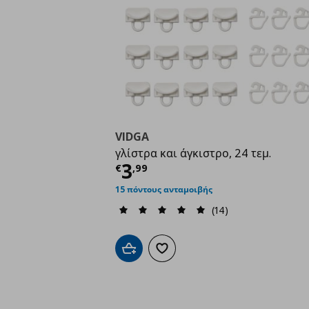
VIDGA
γλίστρα και άγκιστρο, 24 τεμ.
Τρέχουσα τιμή
€ 3,9
3
€
,
99
15 πόντους ανταμοιβής
(14)
Προσθήκη στο καλάθι
Προσθήκη στα αγαπημένα