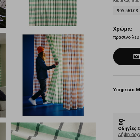
Κωδικός προ
905.561.08
Χρώμα:
πράσινο λευ
Υπηρεσία 
Οδηγίες 
Λήψη αρχε