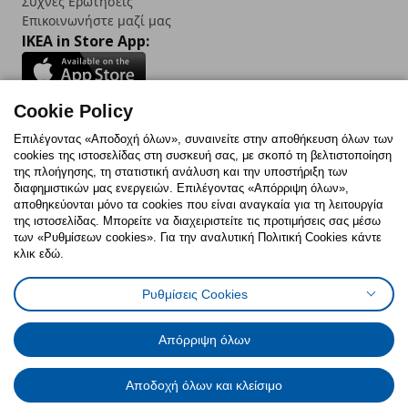
Συχνές Ερωτήσεις
Επικοινωνήστε μαζί μας
IKEA in Store App:
Cookie Policy
Follow us:
Επιλέγοντας «Αποδοχή όλων», συναινείτε στην αποθήκευση όλων των
cookies της ιστοσελίδας στη συσκευή σας, με σκοπό τη βελτιστοποίηση
Facebook
Instagram
TikTok
Youtube
Pinterest
Twitter
της πλοήγησης, τη στατιστική ανάλυση και την υποστήριξη των
διαφημιστικών μας ενεργειών. Επιλέγοντας «Απόρριψη όλων»,
αποθηκεύονται μόνο τα cookies που είναι αναγκαία για τη λειτουργία
της ιστοσελίδας. Μπορείτε να διαχειριστείτε τις προτιμήσεις σας μέσω
των «Ρυθμίσεων cookies». Για την αναλυτική Πολιτική Cookies κάντε
κλικ εδώ.
Πολιτική Cookies
Δήλωση ψηφιακής προσβασιμότητας
Ρυθμίσεις Cookies
Ρυθμίσεις cookies
Όροι Χρήσης
Γενική Πολιτική Προσωπικών Δεδομένων
Πολιτική Προσωπικών Δεδομένων για ΙΚΕΑ.gr
Απόρριψη όλων
Κώδικας Καταναλωτικής Δεοντολογίας
Αποδοχή όλων και κλείσιμο
© Inter-IKEA Systems B.V. 1999 - 2025