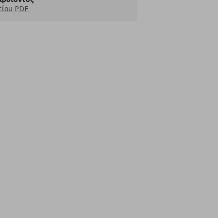
είου PDF