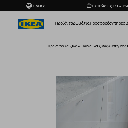
Greek
Εκπτώσεις IKEA έω
Προϊόντα
Δωμάτια
Προσφορές
Υπηρεσί
Προϊόντα
›
Κουζίνα & Πάγκοι κουζίνας
›
Συστήματα 