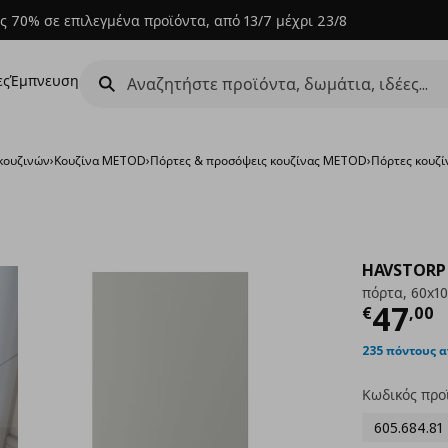
ς 70% σε επιλεγμένα προϊόντα, από 13/7 μέχρι 23/8
ες
Έμπνευση
κουζινών
›
Κουζίνα METOD
›
Πόρτες & προσόψεις κουζίνας METOD
›
Πόρτες κουζί
HAVSTORP
πόρτα, 60x1
Τρέχ
47
€
,
00
235 πόντους 
Κωδικός προ
605.684.81