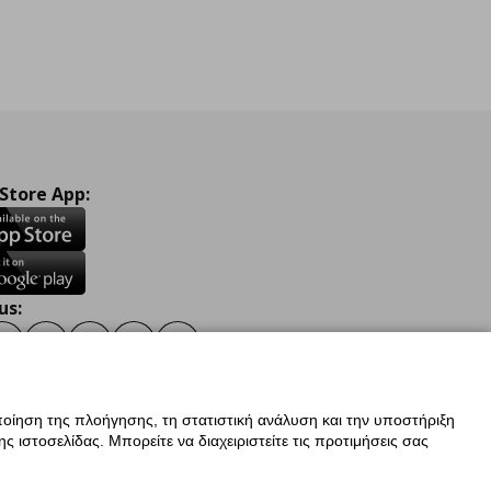
 Store App:
us:
ook
Instagram
TikTok
Youtube
Pinterest
Twitter
οίηση της πλοήγησης, τη στατιστική ανάλυση και την υποστήριξη
 ιστοσελίδας. Μπορείτε να διαχειριστείτε τις προτιμήσεις σας
ν Δεδομένων