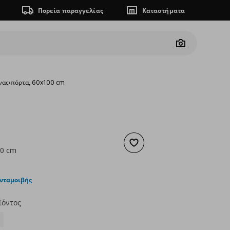
Πορεία παραγγελίας
Καταστήματα
Camera
νας
›
πόρτα, 60x100 cm
Προσθήκη στα αγαπημένα
00 cm
ουσα τιμή
€ 47,00
ανταμοιβής
ϊόντος