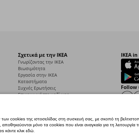
Σχετικά με την IKEA
IKEA in
Γνωρίζοντας την IKEA
Βιωσιμότητα
Εργασία στην IKEA
Καταστήματα
Follow 
Συχνές Ερωτήσεις
Επικοινωνήστε μαζί μας
Faceb
ων cookies της ιστοσελίδας στη συσκευή σας, με σκοπό τη βελτιστοπ
ποθηκεύονται μόνο τα cookies που είναι αναγκαία για τη λειτουργία της
ς προσβασιμότητας
Ρυθμίσεις cookies
Όροι Χρήσης
Γενική Πολιτική Προσωπικώ
s κάντε κλικ εδώ.
ια ΙΚΕΑ.gr
Κώδικας Καταναλωτικής Δεοντολογίας