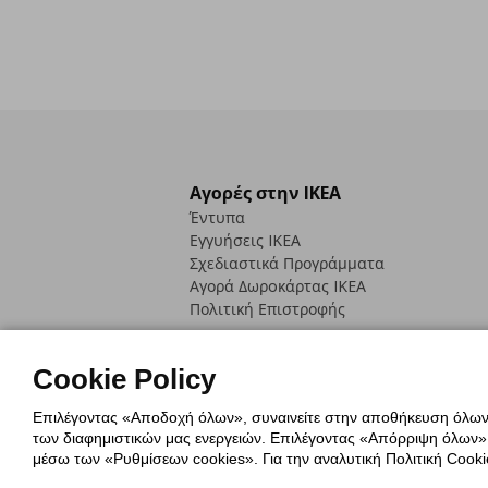
Αγορές στην IKEA
Έντυπα
Εγγυήσεις IKEA
Σχεδιαστικά Προγράμματα
Αγορά Δωρoκάρτας IKEA
Πολιτική Επιστροφής
Cookie Policy
Επιλέγοντας «Αποδοχή όλων», συναινείτε στην αποθήκευση όλων τ
των διαφημιστικών μας ενεργειών. Επιλέγοντας «Απόρριψη όλων», α
Πολιτική Cookies
Δήλωση ψηφιακή
μέσω των «Ρυθμίσεων cookies». Για την αναλυτική Πολιτική Cookie
Πολιτική Προσωπικών Δεδομένων γ