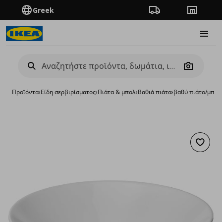
Greek
Πορεία παραγγελίας
Καταστή
Burge
Camera
Προϊόντα
›
Είδη σερβιρίσματος
›
Πιάτα & μπολ
›
Βαθιά πιάτα
›
βαθύ πιάτο/μπολ
Προσθή