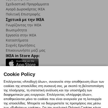
Σχεδιαστικά Προγράμματα
Αγορά Δωρoκάρτας IKEA
Πολιτική Επιστροφής
Σχετικά με την IKEA
Γνωρίζοντας την IKEA
Βιωσιμότητα
Εργασία στην IKEA
Καταστήματα
Συχνές Ερωτήσεις
Επικοινωνήστε μαζί μας
IKEA in Store App:
Cookie Policy
Follow us:
Επιλέγοντας «Αποδοχή όλων», συναινείτε στην αποθήκευση όλων των
cookies της ιστοσελίδας στη συσκευή σας, με σκοπό τη βελτιστοποίηση
Facebook
Instagram
TikTok
Youtube
Pinterest
Twitter
της πλοήγησης, τη στατιστική ανάλυση και την υποστήριξη των
διαφημιστικών μας ενεργειών. Επιλέγοντας «Απόρριψη όλων»,
αποθηκεύονται μόνο τα cookies που είναι αναγκαία για τη λειτουργία
της ιστοσελίδας. Μπορείτε να διαχειριστείτε τις προτιμήσεις σας μέσω
των «Ρυθμίσεων cookies». Για την αναλυτική Πολιτική Cookies κάντε