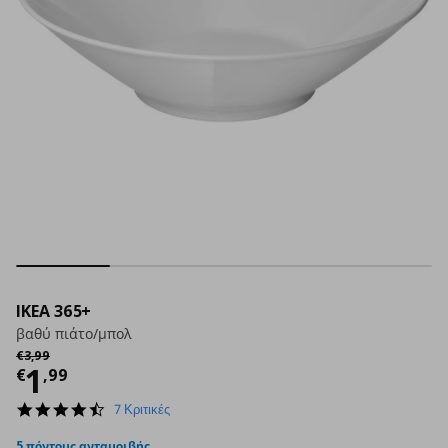
IKEA 365+
βαθύ πιάτο/μπολ
Αρχική τιμή
€ 3,99
€
3
,
99
Τρέχουσα τιμή
€ 1,99
1
€
,
99
4.7
7 Κριτικές
star
rating
5 πόντους ανταμοιβής