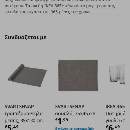
αντέχουν. Τα σκεύη ΙΚΕΑ 365+ κάνουν το μαγείρεμά σας
εύκολο και ευχάριστο - 365 μέρες τον χρόνο.
Συνδυάζεται με
SVARTSENAP
SVARTSENAP
IKEA 365+
τραπεζομάντηλο
σουπλά, 35x45 cm
Ποτήρι δι
Τρέχουσα τιμή
€ 1
1
€
,
99
μέσης, 35x130 cm
γυαλί 6 τεμ
Τρέχουσα τιμή
€ 5,49
Τρέχο
5
6
€
,
49
€
,
49
5 πόντους ανταμοιβής