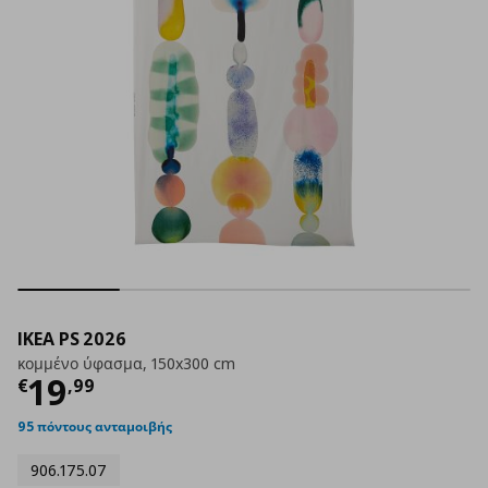
IKEA PS 2026
κομμένο ύφασμα, 150x300 cm
Τρέχουσα τιμή
€ 19,99
19
€
,
99
95 πόντους ανταμοιβής
906.175.07