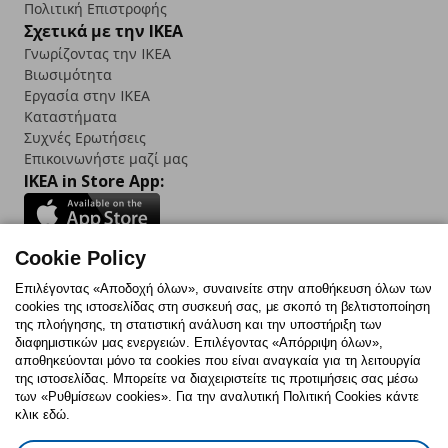
Πολιτική Επιστροφής
Σχετικά με την IKEA
Γνωρίζοντας την IKEA
Βιωσιμότητα
Εργασία στην IKEA
Καταστήματα
Συχνές Ερωτήσεις
Επικοινωνήστε μαζί μας
IKEA in Store App:
Cookie Policy
Follow us:
Επιλέγοντας «Αποδοχή όλων», συναινείτε στην αποθήκευση όλων των
cookies της ιστοσελίδας στη συσκευή σας, με σκοπό τη βελτιστοποίηση
Facebook
Instagram
TikTok
Youtube
Pinterest
Twitter
της πλοήγησης, τη στατιστική ανάλυση και την υποστήριξη των
διαφημιστικών μας ενεργειών. Επιλέγοντας «Απόρριψη όλων»,
αποθηκεύονται μόνο τα cookies που είναι αναγκαία για τη λειτουργία
της ιστοσελίδας. Μπορείτε να διαχειριστείτε τις προτιμήσεις σας μέσω
των «Ρυθμίσεων cookies». Για την αναλυτική Πολιτική Cookies κάντε
κλικ εδώ.
Πολιτική Cookies
Δήλωση ψηφιακής προσβασιμότητας