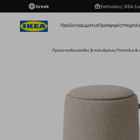
Greek
Εκπτώσεις IKEA έω
Προϊόντα
Δωμάτια
Προσφορές
Υπηρεσί
Προϊόντα
›
Καναπέδες & πολυθρόνες
›
Υποπόδια & 