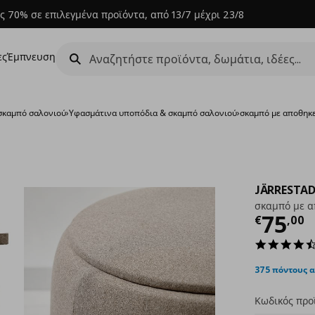
ς 70% σε επιλεγμένα προϊόντα, από 13/7 μέχρι 23/8
ες
Έμπνευση
σκαμπό σαλονιού
›
Υφασμάτινα υποπόδια & σκαμπό σαλονιού
›
σκαμπό με αποθηκ
JÄRRESTA
σκαμπό με α
Τρέχ
75
€
,
00
375 πόντους 
Κωδικός προ