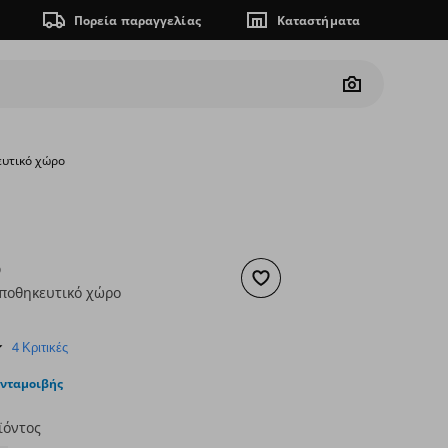
Πορεία παραγγελίας
Καταστήματα
Camera
ευτικό χώρο
D
Προσθήκη στα αγαπημένα
ποθηκευτικό χώρο
ουσα τιμή
€ 75,00
4.5
4 Κριτικές
star
rating
ανταμοιβής
ϊόντος