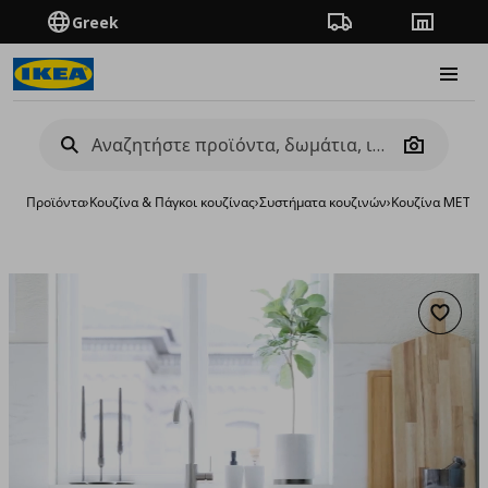
Greek
Πορεία παραγγελίας
Καταστή
Burge
Camera
Προϊόντα
›
Κουζίνα & Πάγκοι κουζίνας
›
Συστήματα κουζινών
›
Κουζίνα METO
Προσθή