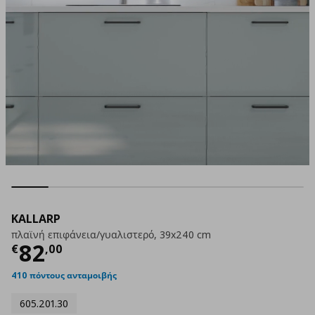
KALLARP
πλαϊνή επιφάνεια/γυαλιστερό, 39x240 cm
Τρέχουσα τιμή
€ 82,00
82
€
,
00
410 πόντους ανταμοιβής
605.201.30