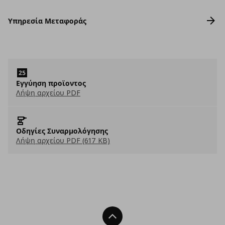
Υπηρεσία Μεταφοράς
Εγγύηση προϊοντος
Λήψη αρχείου PDF
Οδηγίες Συναρμολόγησης
Λήψη αρχείου PDF (617 KB)
Back To Top