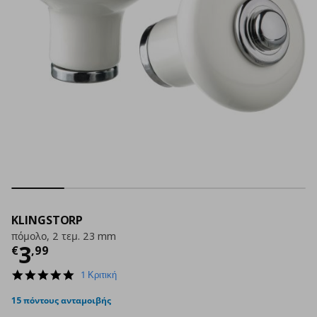
KLINGSTORP
πόμολο, 2 τεμ. 23 mm
Τρέχουσα τιμή
€ 3,99
3
€
,
99
5.0
1 Κριτική
star
rating
15 πόντους ανταμοιβής