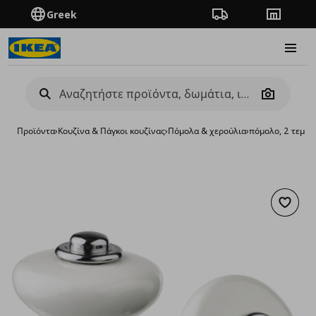
Greek
Πορεία παραγγελίας
Καταστή
Burge
Camera
Προϊόντα
›
Κουζίνα & Πάγκοι κουζίνας
›
Πόμολα & χερούλια
›
πόμολο, 2 τεμ. 
Προσθή