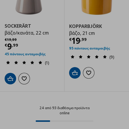
SOCKERÄRT
KOPPARBJÖRK
βάζο/κανάτα, 22 cm
βάζο, 21 cm
Τρέχουσα τιμ
Αρχική τιμή
€ 19,99
19
€
,
99
€
19
,
99
Τρέχουσα τιμή
€ 9,99
9
€
,
99
95 πόντους ανταμοιβής
45 πόντους ανταμοιβής
(9)
(1)
Προσθήκη στο καλάθι
Προσθήκη στα αγαπημ
Προσθήκη στο καλάθι
Προσθήκη στα αγαπημένα
24 από 93 διαθέσιμα προϊόντα
online
24 από 93 διαθέσιμα προϊόντα on
Progress: