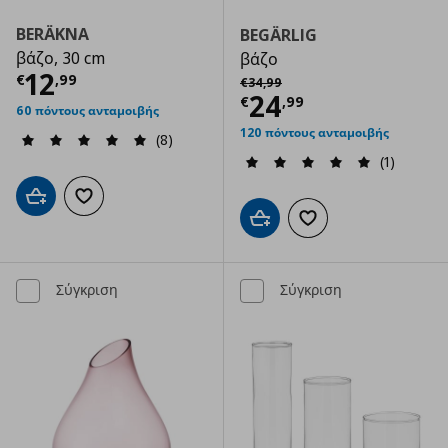
BERÄKNA
BEGÄRLIG
βάζο, 30 cm
βάζο
Τρέχουσα τιμή
€ 12,99
12
Αρχική τιμή
€ 34,99
€
,
99
€
34
,
99
Τρέχουσα τιμ
24
€
,
99
60 πόντους ανταμοιβής
120 πόντους ανταμοιβής
(8)
(1)
Προσθήκη στο καλάθι
Προσθήκη στα αγαπημένα
Προσθήκη στο καλάθι
Προσθήκη στα αγαπημ
Σύγκριση
Σύγκριση