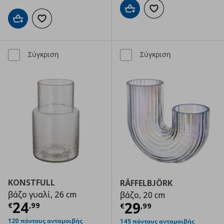
Προσθήκη στο καλάθι
Προσθήκη στα αγαπημ
Προσθήκη στο καλάθι
Προσθήκη στα αγαπημένα
Σύγκριση
Σύγκριση
KONSTFULL
RÄFFELBJÖRK
βάζο γυαλί, 26 cm
βάζο, 20 cm
Τρέχουσα τιμή
€ 24,99
24
Τρέχουσα τιμ
29
€
,
99
€
,
99
120 πόντους ανταμοιβής
145 πόντους ανταμοιβής