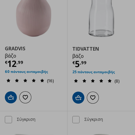
GRADVIS
TIDVATTEN
βάζο
βάζο
Τρέχουσα τιμή
€ 12,99
12
Τρέχουσα τιμ
5
€
,
99
€
,
99
60 πόντους ανταμοιβής
25 πόντους ανταμοιβής
(16)
(8)
Προσθήκη στο καλάθι
Προσθήκη στα αγαπημένα
Προσθήκη στο καλάθι
Προσθήκη στα αγαπημ
Σύγκριση
Σύγκριση