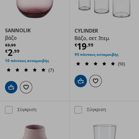
SANNOLIK
CYLINDER
βάζο
Βάζο, σετ 3τεμ.
Τρέχουσα τιμ
Αρχική τιμή
€ 9,99
19
€
,
99
€
9
,
99
Τρέχουσα τιμή
€ 2,99
2
€
,
99
95 πόντους ανταμοιβής
10 πόντους ανταμοιβής
(10)
(7)
Προσθήκη στο καλάθι
Προσθήκη στα αγαπημ
Προσθήκη στο καλάθι
Προσθήκη στα αγαπημένα
Σύγκριση
Σύγκριση