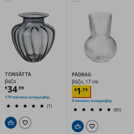
TONSÄTTA
PÅDRAG
βάζο
βάζο, 17 cm
Τρέχουσα τιμή
€ 34,99
34
€
,
99
Τρέχουσα τιμ
1
€
,
79
170 πόντους ανταμοιβής
5 πόντους ανταμοιβής
(7)
(85)
Προσθήκη στο καλάθι
Προσθήκη στα αγαπημένα
Προσθήκη στο καλάθι
Προσθήκη στα αγαπημ