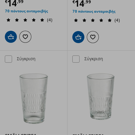
Τρέχουσα τιμή
€ 14,99
14
Τρέχουσα τιμ
14
€
,
99
€
,
99
70 πόντους ανταμοιβής
70 πόντους ανταμοιβής
(4)
(4)
Προσθήκη στο καλάθι
Προσθήκη στα αγαπημένα
Προσθήκη στο καλάθι
Προσθήκη στα αγαπημ
Σύγκριση
Σύγκριση