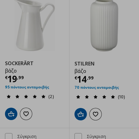
SOCKERÄRT
STILREN
βάζο
βάζο
Τρέχουσα τιμή
€ 19,99
19
Τρέχουσα τιμ
14
€
,
99
€
,
99
95 πόντους ανταμοιβής
70 πόντους ανταμοιβής
(2)
(10)
Προσθήκη στο καλάθι
Προσθήκη στα αγαπημένα
Προσθήκη στο καλάθι
Προσθήκη στα αγαπημ
Σύγκριση
Σύγκριση