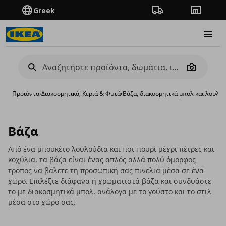
Greek
Πορεία παραγγελίας
Καταστή
Burge
Camera
Προϊόντα
›
Διακοσμητικά, Κεριά & Φυτά
›
Βάζα, διακοσμητικά μπολ και λουλο
Βάζα
Από ένα μπουκέτο λουλούδια και ποτ πουρί μέχρι πέτρες και
κοχύλια, τα βάζα είναι ένας απλός αλλά πολύ όμορφος
τρόπος να βάλετε τη προσωπική σας πινελιά μέσα σε ένα
χώρο. Επιλέξτε διάφανα ή χρωματιστά βάζα και συνδυάστε
το με
διακοσμητικά μπολ
, ανάλογα με το γούστο και το στιλ
μέσα στο χώρο σας.