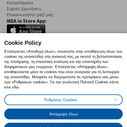
Καταστήματα
Συχνές Ερωτήσεις
Επικοινωνήστε μαζί μας
IKEA in Store App:
Cookie Policy
Follow us:
Επιλέγοντας «Αποδοχή όλων», συναινείτε στην αποθήκευση όλων των
cookies της ιστοσελίδας στη συσκευή σας, με σκοπό τη βελτιστοποίηση
Facebook
Instagram
TikTok
Youtube
Pinterest
Twitter
της πλοήγησης, τη στατιστική ανάλυση και την υποστήριξη των
διαφημιστικών μας ενεργειών. Επιλέγοντας «Απόρριψη όλων»,
αποθηκεύονται μόνο τα cookies που είναι αναγκαία για τη λειτουργία
της ιστοσελίδας. Μπορείτε να διαχειριστείτε τις προτιμήσεις σας μέσω
των «Ρυθμίσεων cookies». Για την αναλυτική Πολιτική Cookies κάντε
κλικ εδώ.
Πολιτική Cookies
Δήλωση ψηφιακής προσβασιμότητας
Ρυθμίσεις Cookies
Ρυθμίσεις cookies
Όροι Χρήσης
Γενική Πολιτική Προσωπικών Δεδομένων
Πολιτική Προσωπικών Δεδομένων για ΙΚΕΑ.gr
Απόρριψη όλων
Κώδικας Καταναλωτικής Δεοντολογίας