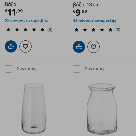
Βάζο
βάζο, 18 cm
Τρέχουσα τιμή
€ 11,99
11
Τρέχουσα τιμ
9
€
,
99
€
,
99
55 πόντους ανταμοιβής
45 πόντους ανταμοιβής
(8)
(8)
Προσθήκη στο καλάθι
Προσθήκη στα αγαπημένα
Προσθήκη στο καλάθι
Προσθήκη στα αγαπημ
Σύγκριση
Σύγκριση