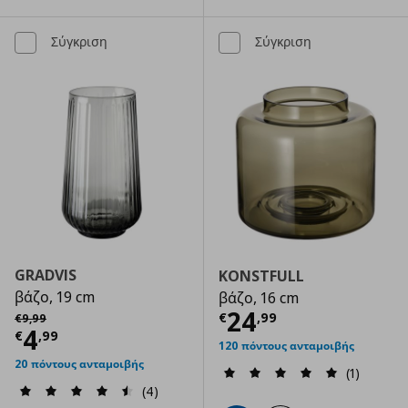
Σύγκριση
Σύγκριση
GRADVIS
KONSTFULL
βάζο, 19 cm
βάζο, 16 cm
Τρέχουσα τιμ
Αρχική τιμή
€ 9,99
24
€
,
99
€
9
,
99
Τρέχουσα τιμή
€ 4,99
4
€
,
99
120 πόντους ανταμοιβής
20 πόντους ανταμοιβής
(1)
(4)