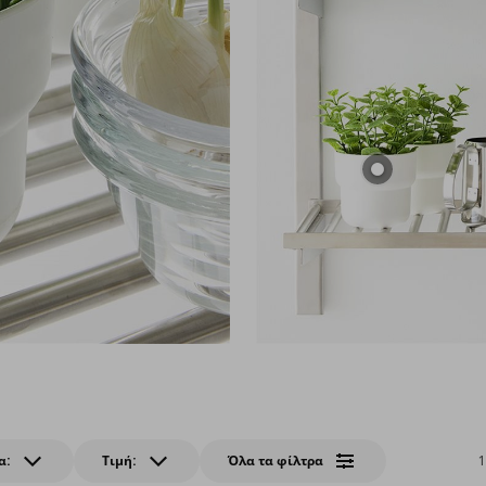
α:
Τιμή:
Όλα τα φίλτρα
1