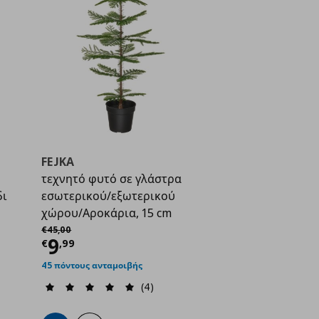
FEJKA
τεχνητό φυτό σε γλάστρα
δι
εσωτερικού/εξωτερικού
ή
€ 19,99
χώρου/Αροκάρια, 15 cm
Αρχική τιμή
€ 45,00
€
45
,
00
Τρέχουσα τιμή
€ 9,99
9
€
,
99
45 πόντους ανταμοιβής
(4)
ένα