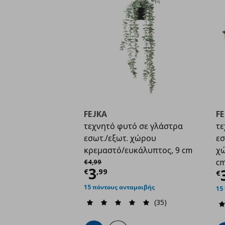
FEJKA
F
τεχνητό φυτό σε γλάστρα
τε
εσωτ./εξωτ. χώρου
εσ
κρεμαστό/ευκάλυπτος, 9 cm
χώ
Αρχική τιμή
€ 4,99
c
€
4
,
99
Τρέχουσα τιμή
€ 3,9
3
Τ
€
,
99
€
15 πόντους ανταμοιβής
15
(35)