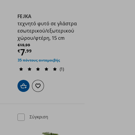
FEJKA
τεχνητό φυτό σε γλάστρα
εσωτερικού/εξωτερικού
χώρου/φτέρη, 15 cm
Αρχική τιμή
€ 19,99
€
19
,
99
ή
€ 4,99
Τρέχουσα τιμή
€ 7,99
7
€
,
99
35 πόντους ανταμοιβής
(1)
ένα
Προσθήκη στο καλάθι
Προσθήκη στα αγαπημένα
Σύγκριση