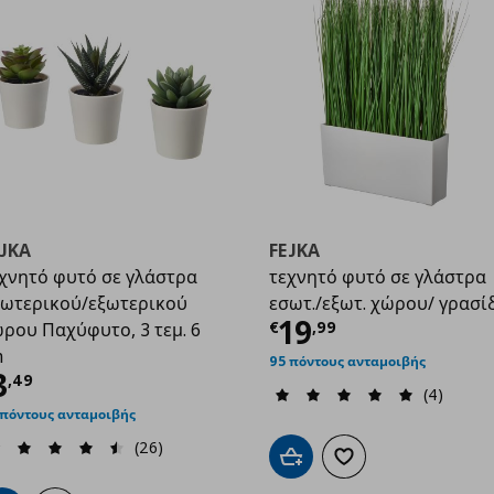
EJKA
FEJKA
χνητό φυτό σε γλάστρα
τεχνητό φυτό σε γλάστρα
ωτερικού/εξωτερικού
εσωτ./εξωτ. χώρου/ γρασί
Τρέχουσα τιμ
19
€
,
99
ρου Παχύφυτο, 3 τεμ. 6
m
95 πόντους ανταμοιβής
9
ρέχουσα τιμή
€ 3,49
3
,
49
(4)
 πόντους ανταμοιβής
(26)
Προσθήκη στο καλάθι
Προσθήκη στα αγαπημ