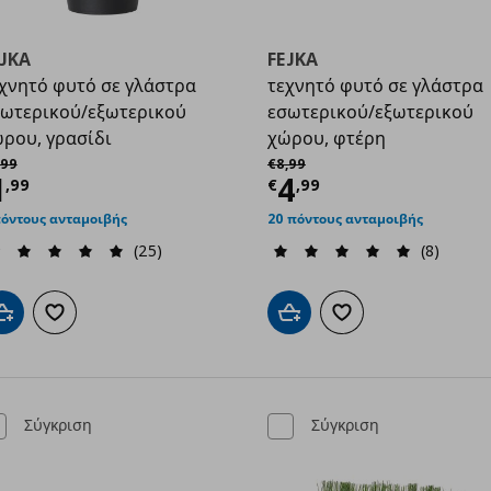
EJKA
FEJKA
χνητό φυτό σε γλάστρα
τεχνητό φυτό σε γλάστρα
ωτερικού/εξωτερικού
εσωτερικού/εξωτερικού
ρου, γρασίδι
χώρου, φτέρη
9
χική τιμή
€ 2,99
Αρχική τιμή
€ 8,99
99
€
8
,
99
ρέχουσα τιμή
€ 1,99
Τρέχουσα τιμ
1
4
,
99
€
,
99
πόντους ανταμοιβής
20 πόντους ανταμοιβής
(25)
(8)
Προσθήκη στο καλάθι
Προσθήκη στα αγαπημένα
Προσθήκη στο καλάθι
Προσθήκη στα αγαπημ
Σύγκριση
Σύγκριση