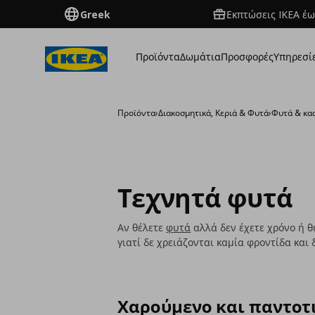
Greek
Εκπτώσεις IKEA έω
Προϊόντα
Δωμάτια
Προσφορές
Υπηρεσί
Προϊόντα
›
Διακοσμητικά, Κεριά & Φυτά
›
Φυτά & κα
Τεχνητά φυτά
Αν θέλετε
φυτά
αλλά δεν έχετε χρόνο ή θ
γιατί δε χρειάζονται καμία φροντίδα και
Χαρούμενο και παντοτ