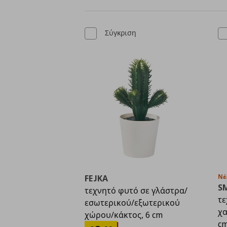
Σύγκριση
Νέ
FEJKA
S
τεχνητό φυτό σε γλάστρα/
τε
εσωτερικού/εξωτερικού
χα
χώρου/κάκτος, 6 cm
c