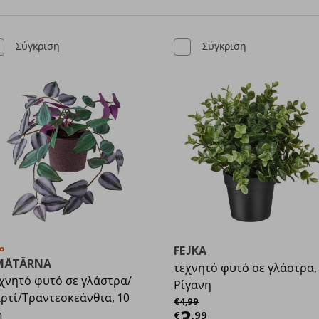
Σύγκριση
Σύγκριση
ο
FEJKA
MÅTÄRNA
τεχνητό φυτό σε γλάστρα,
χνητό φυτό σε γλάστρα/
Ρίγανη
ρτί/Τραντεσκεάνθια, 10
Αρχική τιμή
€ 4,99
€
4
,
99
Τρέχουσα τιμ
3
m
€
,
99