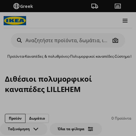
Greek
Πορεία παραγγελίας
Καταστή
Burge
Camera
Προϊόντα
›
Καναπέδες & πολυθρόνες
›
Πολυμορφικοί καναπέδες
›
Σύστημα LI
Διθέσιοι πολυμορφικοί
καναπέδες LILLEHEM
Προϊόν
Δωμάτιο
0 Προϊόντα
Ταξινόμηση
Όλα τα φίλτρα