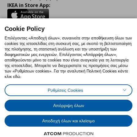
IKEA in Store App:
Cookie Policy
Follow us:
Επιλέγοντας «Αποδοχή όλων», συναινείτε στην αποθήκευση όλων των
cookies της ιστοσελίδας στη συσκευή σας, με σκοπό τη βελτιστοποίηση
Facebook
Instagram
TikTok
Youtube
Pinterest
Twitter
της πλοήγησης, τη στατιστική ανάλυση και την υποστήριξη των
διαφημιστικών μας ενεργειών. Επιλέγοντας «Απόρριψη όλων»,
αποθηκεύονται μόνο τα cookies που είναι αναγκαία για τη λειτουργία
της ιστοσελίδας. Μπορείτε να διαχειριστείτε τις προτιμήσεις σας μέσω
των «Ρυθμίσεων cookies». Για την αναλυτική Πολιτική Cookies κάντε
κλικ εδώ.
Πολιτική Cookies
Δήλωση ψηφιακής προσβασιμότητας
Ρυθμίσεις Cookies
Ρυθμίσεις cookies
Όροι Χρήσης
Γενική Πολιτική Προσωπικών Δεδομένων
Πολιτική Προσωπικών Δεδομένων για ΙΚΕΑ.gr
Απόρριψη όλων
Κώδικας Καταναλωτικής Δεοντολογίας
Αποδοχή όλων και κλείσιμο
© Inter-IKEA Systems B.V. 1999 - 2025