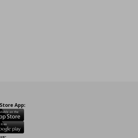
 Store App:
us: