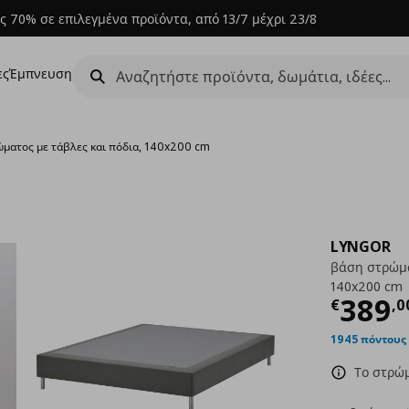
ς 70% σε επιλεγμένα προϊόντα, από 13/7 μέχρι 23/8
ες
Έμπνευση
ματος με τάβλες και πόδια, 140x200 cm
LYNGOR
βάση στρώμα
140x200 cm
Τρέχ
389
€
,
0
1945 πόντους
Το στρώμ