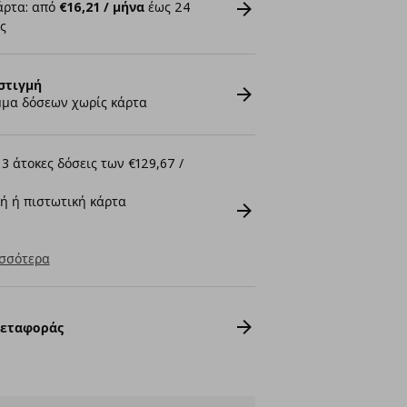
άρτα: από
€16,21 / μήνα
έως 24
ς
στιγμή
μα δόσεων χωρίς κάρτα
3 άτοκες δόσεις των €129,67 /
ή ή πιστωτική κάρτα
σσότερα
Μεταφοράς