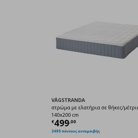
VÅGSTRANDA
στρώμα με ελατήρια σε θήκες/μέτρι
140x200 cm
Τρέχουσα τιμή
€ 49
499
€
,
00
2495 πόντους ανταμοιβής