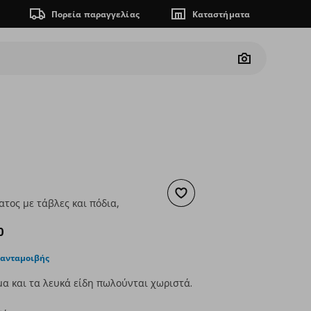
Πορεία παραγγελίας
Καταστήματα
Camera
Προσθήκη στα αγαπημένα
τος με τάβλες και πόδια,
ουσα τιμή
€ 389,00
0
 ανταμοιβής
α και τα λευκά είδη πωλούνται χωριστά.