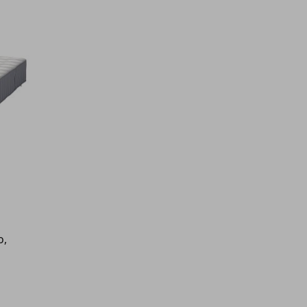
ο,
9,00