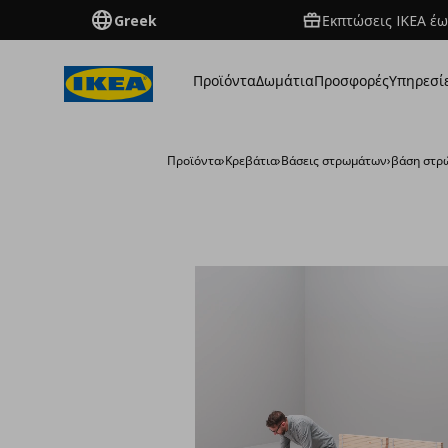
Greek
Εκπτώσεις IKEA έω
Προϊόντα
Δωμάτια
Προσφορές
Υπηρεσί
Προϊόντα
›
Κρεβάτια
›
Βάσεις στρωμάτων
›
βάση στρώ