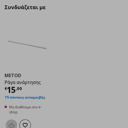
Συνδυάζεται με
METOD
Ράγα ανάρτησης
Τρέχουσα τιμή
€ 15,00
15
€
,
00
75 πόντους ανταμοιβής
Μη διαθέσιμο στο e-
shop
Προσθήκη στο καλάθι
Προσθήκη στα αγαπημένα