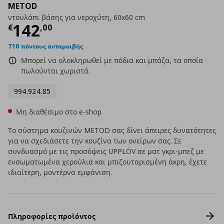
METOD
ντουλάπι βάσης για νεροχύτη, 60x60 cm
Τρέχουσα τιμή
€ 142,00
142
€
,
00
710 πόντους ανταμοιβής
Μπορεί να ολοκληρωθεί με πόδια και μπάζα, τα οποία
πωλούνται χωριστά.
994.924.85
Μη διαθέσιμο στο e-shop
Το σύστημα κουζινών METOD σας δίνει άπειρες δυνατότητες
για να σχεδιάσετε την κουζίνα των ονείρων σας. Σε
συνδυασμό με τις προσόψεις UPPLÖV σε ματ γκρι-μπεζ με
ενσωματωμένα χερούλια και μπιζουταρισμένη άκρη, έχετε
ιδιαίτερη, μοντέρνα εμφάνιση.
Πληροφορίες προϊόντος