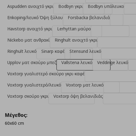
Aspudden ανοιχτό γκρι
Bodbyn γκρι
Bodbyn υπόλευκο
Enkoping/λευκό Όψη ξύλου
Forsbacka βελανιδιά
Havstorp ανοιχτό γκρι
Lerhyttan μαύρο
Nickebo ματ ανθρακί
Ringhult ανοιχτό γκρι
Ringhult λευκό
Sinarp καφέ
Stensund λευκό
Upplov ματ σκούρο μπεζ
Vallstena λευκό
Veddinge λευκό
Voxtorp γυαλιστερό σκούρο γκρι-καφέ
Voxtorp γυαλιστερό/λευκό
Voxtorp ματ λευκό
Voxtorp σκούρο γκρι
Voxtorp όψη βελανιδιάς
Μέγεθος:
60x60 cm