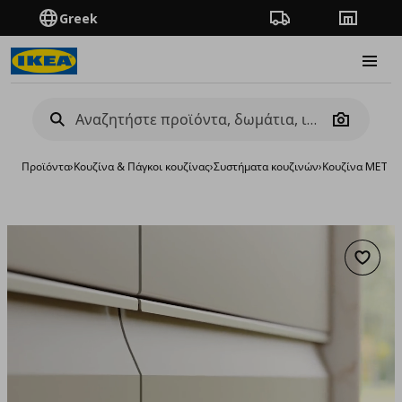
Greek
Πορεία παραγγελίας
Καταστή
Burge
Camera
Προϊόντα
›
Κουζίνα & Πάγκοι κουζίνας
›
Συστήματα κουζινών
›
Κουζίνα METO
Προσθή