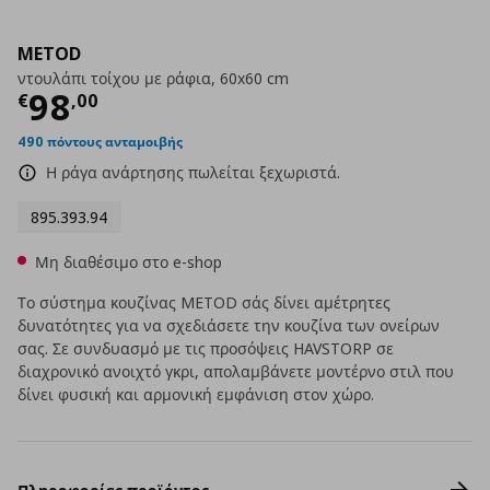
METOD
ντουλάπι τοίχου με ράφια, 60x60 cm
Τρέχουσα τιμή
€ 98,00
98
€
,
00
490 πόντους ανταμοιβής
Η ράγα ανάρτησης πωλείται ξεχωριστά.
895.393.94
Μη διαθέσιμο στο e-shop
Το σύστημα κουζίνας METOD σάς δίνει αμέτρητες
δυνατότητες για να σχεδιάσετε την κουζίνα των ονείρων
σας. Σε συνδυασμό με τις προσόψεις HAVSTORP σε
διαχρονικό ανοιχτό γκρι, απολαμβάνετε μοντέρνο στιλ που
δίνει φυσική και αρμονική εμφάνιση στον χώρο.