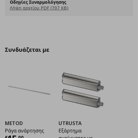
Οδηγίες Συναρμολόγησης
Λήψη αρχείου PDF (707 KB)
Συνδυάζεται με
METOD
UTRUSTA
Ράγα ανάρτησης
Εξάρτημα
€
,
00