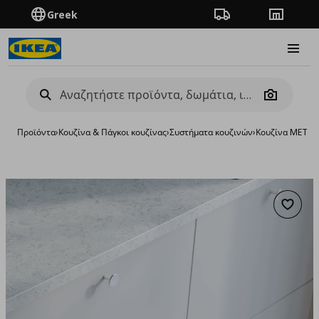
Greek
Πορεία παραγγελίας
Καταστή
Burge
Camera
Προϊόντα
›
Κουζίνα & Πάγκοι κουζίνας
›
Συστήματα κουζινών
›
Κουζίνα METO
Προσθή