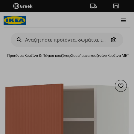
Greek
Πορεία παραγγελίας
Καταστή
Burge
Camera
Προϊόντα
›
Κουζίνα & Πάγκοι κουζίνας
›
Συστήματα κουζινών
›
Κουζίνα METO
Προσθή