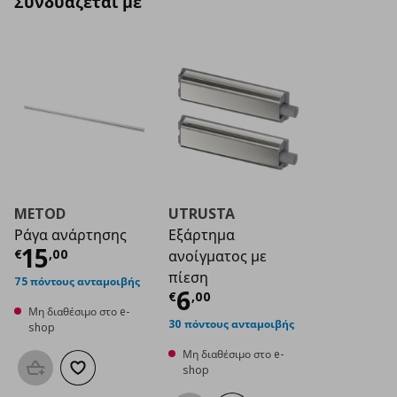
Συνδυάζεται με
METOD
UTRUSTA
Ράγα ανάρτησης
Εξάρτημα
Τρέχουσα τιμή
€ 15,00
15
€
,
00
ανοίγματος με
πίεση
75 πόντους ανταμοιβής
Τρέχουσα τιμή
€ 6
6
€
,
00
Μη διαθέσιμο στο e-
30 πόντους ανταμοιβής
shop
Μη διαθέσιμο στο e-
shop
Προσθήκη στο καλάθι
Προσθήκη στα αγαπημένα