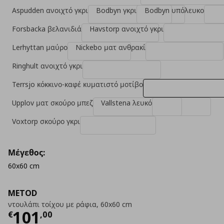
Aspudden ανοιχτό γκρι
Bodbyn γκρι
Bodbyn υπόλευκο
Forsbacka βελανιδιά
Havstorp ανοιχτό γκρι
Lerhyttan μαύρο
Nickebo ματ ανθρακί
Ringhult ανοιχτό γκρι
Terrsjo κόκκινο-καφέ κυματιστό μοτίβο
Upplov ματ σκούρο μπεζ
Vallstena λευκό
Voxtorp σκούρο γκρι
Μέγεθος:
60x60 cm
METOD
ντουλάπι τοίχου με ράφια, 60x60 cm
Τρέχουσα τιμή
€ 101,00
101
€
,
00