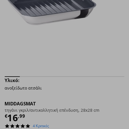
Υλικό:
ανοξείδωτο ατσάλι
MIDDAGSMAT
τηγάνι γκριλ/αντικολλητική επένδυση, 28x28 cm
Τρέχουσα τιμή
€ 16,99
16
€
,
99
4.8
4 Κριτικές