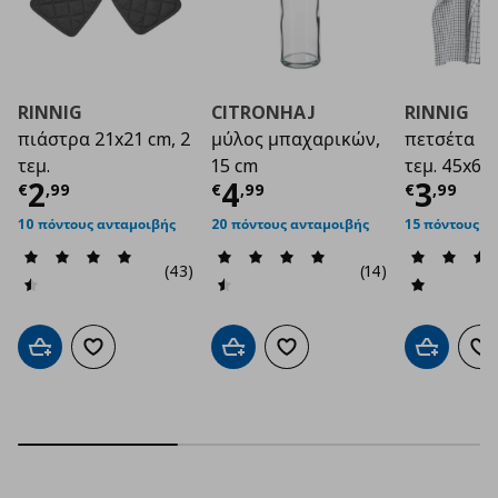
RINNIG
CITRONHAJ
RINNIG
πιάστρα 21x21 cm, 2
μύλος μπαχαρικών,
πετσέτα κο
τεμ.
15 cm
τεμ. 45x60
Τρέχουσα τιμή
Τρέχουσα τιμή
€ 2,99
Τρέχο
€ 4
2
4
3
€
,
99
€
,
99
€
,
99
10 πόντους ανταμοιβής
20 πόντους ανταμοιβής
15 πόντους α
(43)
(14)
Προσθήκη στο καλάθι
Προσθήκη στα αγαπημένα
Προσθήκη στο καλάθι
Προσθήκη στα αγαπημένα
Προσθήκη 
Πρ